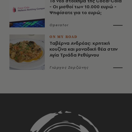
Το νέο στοίχημα της Coca-Cola
- Οι μισθοί των 10.000 ευρώ -
Ψηφίσατε για το ευρώ;
Operator
ON MY ROAD
Ταβέρνα Ανδρέας: κρητική
κουζίνα και μοναδική θέα στην
Αγία Τριάδα Ρεθύμνου
Γιώργος Ζαρζώνης