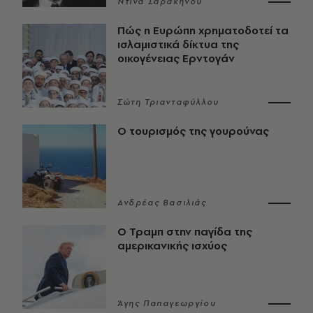
Ντίνα Σαρακηνού
Πώς η Ευρώπη χρηματοδοτεί τα
ισλαμιστικά δίκτυα της
οικογένειας Ερντογάν
Σώτη Τριανταφύλλου
Ο τουρισμός της γουρούνας
Ανδρέας Βασιλιάς
Ο Τραμπ στην παγίδα της
αμερικανικής ισχύος
Άγης Παπαγεωργίου