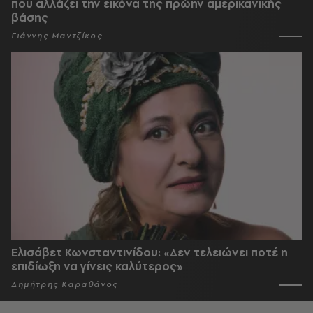
που αλλάζει την εικόνα της πρώην αμερικανικής
βάσης
Γιάννης Μαντζίκος
Ελισάβετ Κωνσταντινίδου: «Δεν τελειώνει ποτέ η
επιδίωξη να γίνεις καλύτερος»
Δημήτρης Καραθάνος