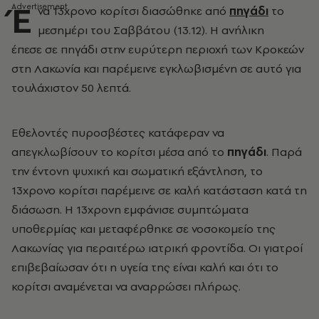
Έ
να 13χρονο κορίτσι διασώθηκε από
πηγάδι
το
μεσημέρι του Σαββάτου (13.12). Η ανήλικη
έπεσε σε πηγάδι στην ευρύτερη περιοχή των Κροκεών
στη Λακωνία και παρέμεινε εγκλωβισμένη σε αυτό για
τουλάχιστον 50 λεπτά.
Εθελοντές πυροσβέστες κατάφεραν να
απεγκλωβίσουν το κορίτσι μέσα από το
πηγάδι
. Παρά
την έντονη ψυχική και σωματική εξάντληση, το
13χρονο κορίτσι παρέμεινε σε καλή κατάσταση κατά τη
διάσωση. Η 13χρονη εμφάνισε συμπτώματα
υποθερμίας και μεταφέρθηκε σε νοσοκομείο της
Λακωνίας για περαιτέρω ιατρική φροντίδα. Οι γιατροί
επιβεβαίωσαν ότι η υγεία της είναι καλή και ότι το
κορίτσι αναμένεται να αναρρώσει πλήρως.