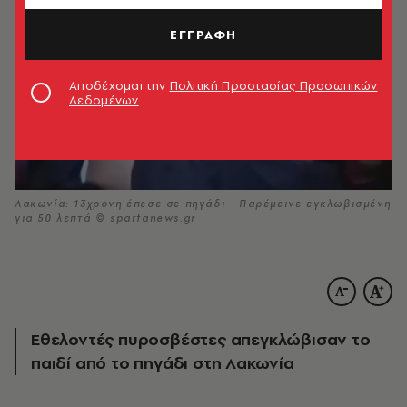
ΕΓΓΡΑΦΗ
Αποδέχομαι την
Πολιτική Προστασίας Προσωπικών
Δεδομένων
Λακωνία: 13χρονη έπεσε σε πηγάδι - Παρέμεινε εγκλωβισμένη
για 50 λεπτά © spartanews.gr
Εθελοντές πυροσβέστες απεγκλώβισαν το
παιδί από το πηγάδι στη Λακωνία