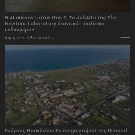
Η AI απέναντι στην Gen Z; Το debAIte της The
Newtons Laboratory έκανε κάτι πολύ πιο
ενδιαφέρον
Δημήτρης Αθανασιάδης
Γούρνες Ηρακλείου: To mega project της Dimand