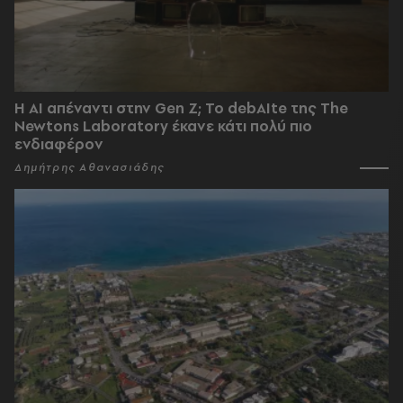
Η AI απέναντι στην Gen Z; Το debAIte της The
Newtons Laboratory έκανε κάτι πολύ πιο
ενδιαφέρον
Δημήτρης Αθανασιάδης