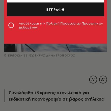
ΕΓΓΡΑΦΗ
Αποδέχομαι την
Πολιτική Προστασίας Προσωπικών
Δεδομένων
© EUROKINISSI/ΣΩΤΗΡΗΣ ΔΗΜΗΤΡΟΠΟΥΛΟΣ
Συνελήφθη 19χρονος στην Αττική για
εκδικητική πορνογραφία σε βάρος ανήλικης