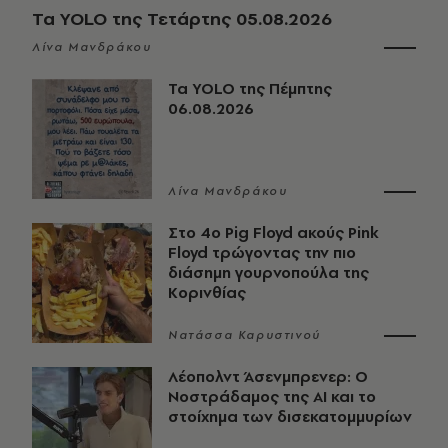
Τα YOLO της Τετάρτης 05.08.2026
Λίνα Μανδράκου
Τα YOLO της Πέμπτης
06.08.2026
Λίνα Μανδράκου
Στο 4ο Pig Floyd ακούς Pink
Floyd τρώγοντας την πιο
διάσημη γουρνοπούλα της
Κορινθίας
Νατάσσα Καρυστινού
Λέοπολντ Άσενμπρενερ: Ο
Νοστράδαμος της AI και το
στοίχημα των δισεκατομμυρίων