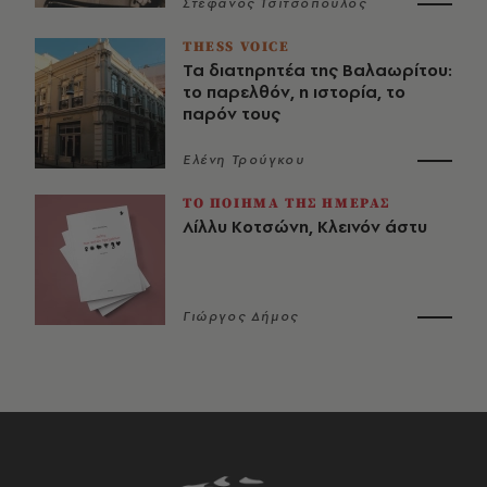
Στέφανος Τσιτσόπουλος
THESS VOICE
Τα διατηρητέα της Βαλαωρίτου:
το παρελθόν, η ιστορία, το
παρόν τους
Ελένη Τρούγκου
ΤΟ ΠΟΙΗΜΑ ΤΗΣ ΗΜΕΡΑΣ
Λίλλυ Κοτσώνη, Κλεινόν άστυ
Γιώργος Δήμος