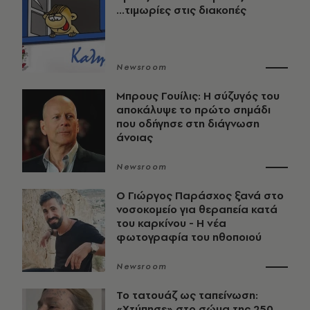
...τιμωρίες στις διακοπές
Newsroom
Μπρους Γουίλις: Η σύζυγός του
αποκάλυψε το πρώτο σημάδι
που οδήγησε στη διάγνωση
άνοιας
Newsroom
O Γιώργος Παράσχος ξανά στο
νοσοκομείο για θεραπεία κατά
του καρκίνου - Η νέα
φωτογραφία του ηθοποιού
Newsroom
Το τατουάζ ως ταπείνωση:
«Χτύπησε» στο σώμα της 250