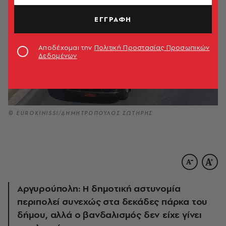
ΕΓΓΡΑΦΗ
Αποδέχομαι την
Πολιτική Προστασίας Προσωπικών
Δεδομένων
© EUROKINISSI/ΔΗΜΗΤΡΟΠΟΥΛΟΣ ΣΩΤΗΡΗΣ
Αργυρούπολη: Η δημοτική αστυνομία
περιπολεί συνεχώς στα δεκάδες πάρκα του
δήμου, αλλά ο βανδαλισμός δεν είχε γίνει