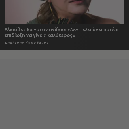
Ελισάβετ Κωνσταντινίδου: «Δεν τελειώνει ποτέ η
επιδίωξη να γίνεις καλύτερος»
Δημήτρης Καραθάνος