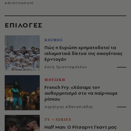
EΠΙΛΟΓΈΣ
ΚΟΣΜΟΣ
Πώς η Ευρώπη χρηματοδοτεί τα
ισλαμιστικά δίκτυα της οικογένειας
Ερντογάν
Σώτη Τριανταφύλλου
ΜΟΥΣΙΚΗ
French Fry: «Χάσαμε τον
αυθορμητισμό στο να παίρνουμε
ρίσκα»
Δημήτρης Αθανασιάδης
TV + SERIES
Half Man: Ο Ρίτσαρντ Γκαντ μας