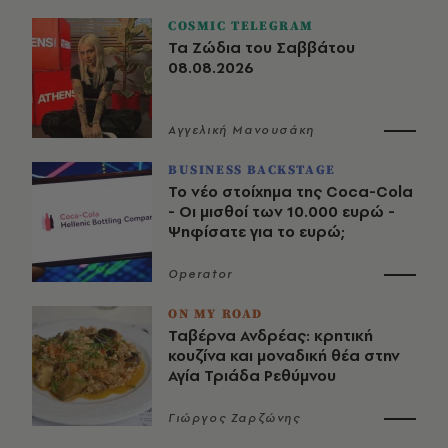
COSMIC TELEGRAM
Τα Ζώδια του Σαββάτου
08.08.2026
Αγγελική Μανουσάκη
BUSINESS BACKSTAGE
Το νέο στοίχημα της Coca-Cola
- Οι μισθοί των 10.000 ευρώ -
Ψηφίσατε για το ευρώ;
Operator
ON MY ROAD
Ταβέρνα Ανδρέας: κρητική
κουζίνα και μοναδική θέα στην
Αγία Τριάδα Ρεθύμνου
Γιώργος Ζαρζώνης