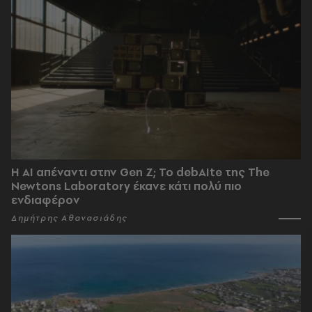
Η AI απέναντι στην Gen Z; Το debAIte της The
Newtons Laboratory έκανε κάτι πολύ πιο
ενδιαφέρον
Δημήτρης Αθανασιάδης