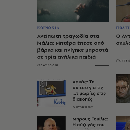
ΚΟΙΝΩΝΙΑ
ΠΟΛΙΤ
Ανείπωτη τραγωδία στα
Ο Αν
Μάλια: Μητέρα έπεσε από
σκυλ
βάρκα και πνίγηκε μπροστά
σε τρία ανήλικα παιδιά
Παντε
Newsroom
Αρκάς: Το
σκίτσο για τις
...τιμωρίες στις
διακοπές
Newsroom
Μπρους Γουίλις:
Η σύζυγός του