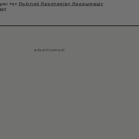
μαι την
Πολιτική Προστασίας Προσωπικών
νων