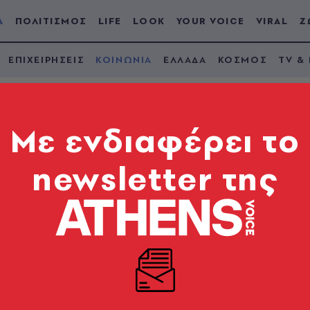
Α
ΠΟΛΙΤΙΣΜΟΣ
LIFE
LOOK
YOUR VOICE
VIRAL
Ζ
ΕΠΙΧΕΙΡΗΣΕΙΣ
ΚΟΙΝΩΝΙΑ
ΕΛΛΑΔΑ
ΚΟΣΜΟΣ
TV &
Mε ενδιαφέρει το
newsletter της
 χτύπησε άγρια συμ
χολείο τους