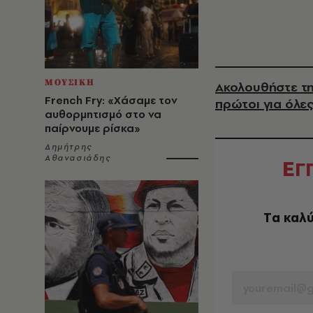
ΜΟΥΣΙΚΗ
Ακολουθήστε τη
French Fry: «Χάσαμε τον
πρώτοι για όλες
αυθορμητισμό στο να
παίρνουμε ρίσκα»
Δημήτρης
Αθανασιάδης
Ε
Γ
Tα καλύ
EMAIL