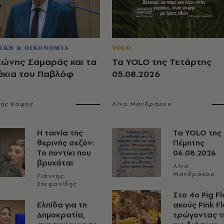
ΙΚΗ & ΟΙΚΟΝΟΜΙΑ
YOLO
τώνης Σαμαράς και τα
Τα YOLO της Τετάρτης
άκια του Παβλόφ
05.08.2026
λής Καψής
Λίνα Μανδράκου
Η ταινία της
Τα YOLO της
θερινής σεζόν:
Πέμπτης
Το ποντίκι που
06.08.2026
βρυχάται
Λίνα
Μανδράκου
Γιάννης
Στεφανίδης
Στο 4ο Pig Fl
Ελπίδα για τη
ακούς Pink F
Δημοκρατία,
τρώγοντας τ