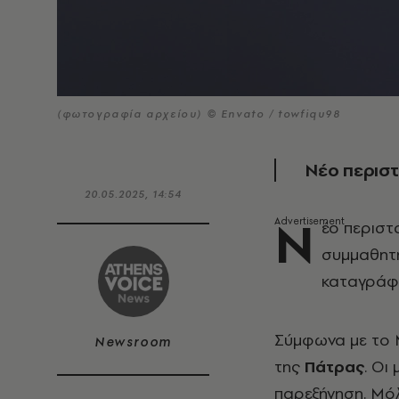
(φωτογραφία αρχείου) © Envato / towfiqu98
Νέο περιστ
20.05.2025, 14:54
Ν
έο περιστ
συμμαθητή
καταγράφη
Σύμφωνα με το M
Newsroom
της
Πάτρας
. Οι
παρεξήγηση. Μόλ