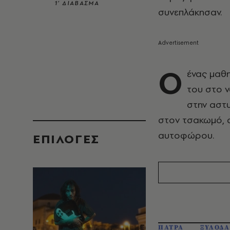
1’ ΔΙΑΒΑΣΜΑ
συνεπλάκησαν.
Ο
ένας μαθ
του στο ν
στην αστυ
στον τσακωμό, α
αυτοφώρου.
EΠΙΛΟΓΈΣ
ΠΑΤΡΑ
ΞΥΛΟΔ