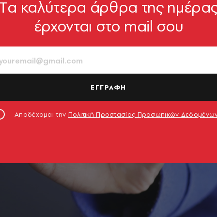
Tα καλύτερα άρθρα της ημέρα
έρχονται στο mail σου
ΕΓΓΡΑΦΗ
Αποδέχομαι την
Πολιτική Προστασίας Προσωπικών Δεδομένω