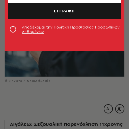
ΕΓΓΡΑΦΗ
Αποδέχομαι την
Πολιτική Προστασίας Προσωπικών
Δεδομένων
© Envato / NomadSoul1
Αιγάλεω: Σεξουαλική παρενόχληση 11χρονης