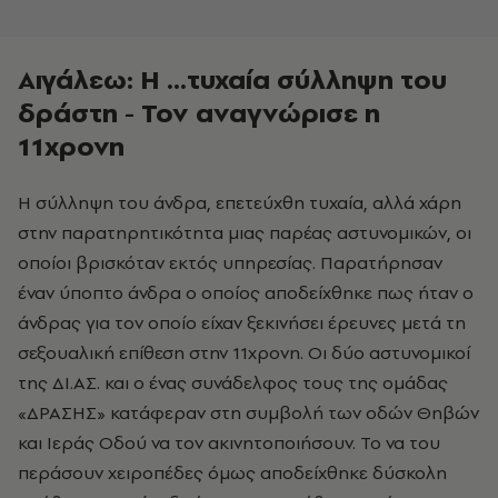
Αιγάλεω: Η ...τυχαία σύλληψη του
δράστη - Τον αναγνώρισε η
11χρονη
Η σύλληψη του άνδρα, επετεύχθη τυχαία, αλλά χάρη
στην παρατηρητικότητα μιας παρέας αστυνομικών, οι
οποίοι βρισκόταν εκτός υπηρεσίας. Παρατήρησαν
έναν ύποπτο άνδρα ο οποίος αποδείχθηκε πως ήταν ο
άνδρας για τον οποίο είχαν ξεκινήσει έρευνες μετά τη
σεξουαλική επίθεση στην 11χρονη. Οι δύο αστυνομικοί
της ΔΙ.ΑΣ. και ο ένας συνάδελφος τους της ομάδας
«ΔΡΑΣΗΣ» κατάφεραν στη συμβολή των οδών Θηβών
και Ιεράς Οδού να τον ακινητοποιήσουν. Το να του
περάσουν χειροπέδες όμως αποδείχθηκε δύσκολη