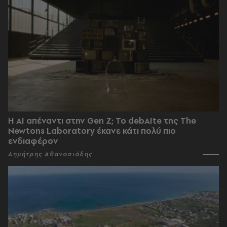
Η AI απέναντι στην Gen Z; Το debAIte της The
Newtons Laboratory έκανε κάτι πολύ πιο
ενδιαφέρον
Δημήτρης Αθανασιάδης