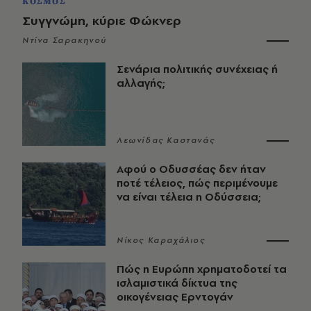
ΚΟΣΜΟΣ
Συγγνώμη, κύριε Φώκνερ
Ντίνα Σαρακηνού
Σενάρια πολιτικής συνέχειας ή
αλλαγής;
Λεωνίδας Καστανάς
Αφού ο Οδυσσέας δεν ήταν
ποτέ τέλειος, πώς περιμένουμε
να είναι τέλεια η Οδύσσεια;
Νίκος Καραχάλιος
Πώς η Ευρώπη χρηματοδοτεί τα
ισλαμιστικά δίκτυα της
οικογένειας Ερντογάν