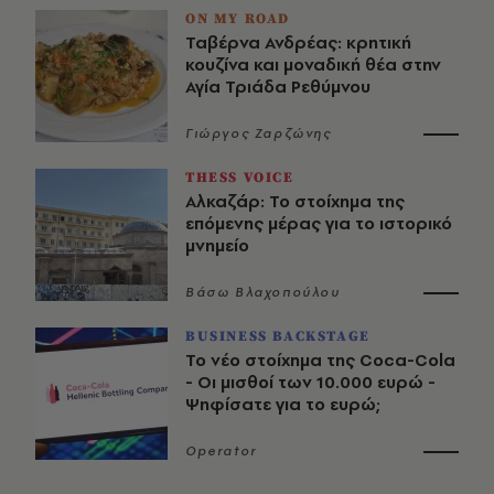
ON MY ROAD
Ταβέρνα Ανδρέας: κρητική
κουζίνα και μοναδική θέα στην
Αγία Τριάδα Ρεθύμνου
Γιώργος Ζαρζώνης
THESS VOICE
Αλκαζάρ: Το στοίχημα της
επόμενης μέρας για το ιστορικό
μνημείο
Βάσω Βλαχοπούλου
BUSINESS BACKSTAGE
Το νέο στοίχημα της Coca-Cola
- Οι μισθοί των 10.000 ευρώ -
Ψηφίσατε για το ευρώ;
Operator