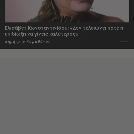
Ελισάβετ Κωνσταντινίδου: «Δεν τελειώνει ποτέ η
επιδίωξη να γίνεις καλύτερος»
Δημήτρης Καραθάνος