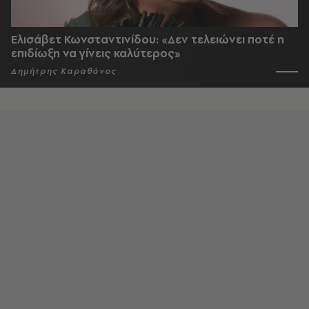
Ελισάβετ Κωνσταντινίδου: «Δεν τελειώνει ποτέ η
επιδίωξη να γίνεις καλύτερος»
Δημήτρης Καραθάνος