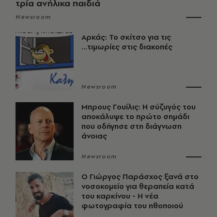
τρία ανήλικα παιδιά
Newsroom
Αρκάς: Το σκίτσο για τις
...τιμωρίες στις διακοπές
Newsroom
Μπρους Γουίλις: Η σύζυγός του
αποκάλυψε το πρώτο σημάδι
που οδήγησε στη διάγνωση
άνοιας
Newsroom
O Γιώργος Παράσχος ξανά στο
νοσοκομείο για θεραπεία κατά
του καρκίνου - Η νέα
φωτογραφία του ηθοποιού