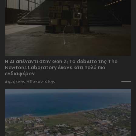
Η AI απέναντι στην Gen Z; Το debAIte της The
Newtons Laboratory έκανε κάτι πολύ πιο
ενδιαφέρον
Δημήτρης Αθανασιάδης