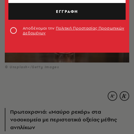
ΕΓΓΡΑΦΗ
Αποδέχομαι την
Πολιτική Προστασίας Προσωπικών
Δεδομένων
© Unsplash+/Getty Images
Πρωτοχρονιά: «Μαύρο ρεκόρ» στα
νοσοκομεία με περιστατικά οξείας μέθης
ανηλίκων