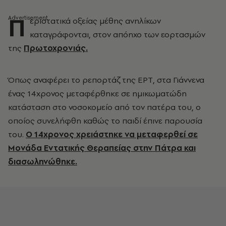
Π
εριστατικά οξείας μέθης ανηλίκων
καταγράφονται, στον απόηχο των εορτασμών
της
Πρωτοχρονιάς
.
Όπως αναφέρει το ρεπορτάζ της ΕΡΤ, στα Γιάννενα
ένας 14χρονος μεταφέρθηκε σε ημικωματώδη
κατάσταση στο νοσοκομείο από τον πατέρα του, ο
οποίος συνελήφθη καθώς το παιδί έπινε παρουσία
του.
Ο 14χρονος χρειάστηκε να μεταφερθεί σε
Μονάδα Εντατικής Θεραπείας στην Πάτρα και
διασωληνώθηκε.