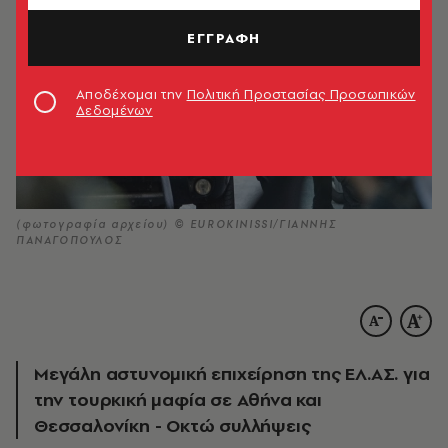
ΕΓΓΡΑΦΗ
Αποδέχομαι την
Πολιτική Προστασίας Προσωπικών
Δεδομένων
(φωτογραφία αρχείου) © EUROKINISSI/ΓΙΑΝΝΗΣ
ΠΑΝΑΓΟΠΟΥΛΟΣ
Μεγάλη αστυνομική επιχείρηση της ΕΛ.ΑΣ. για
την τουρκική μαφία σε Αθήνα και
Θεσσαλονίκη - Οκτώ συλλήψεις