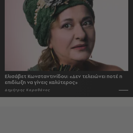
Ελισάβετ Κωνσταντινίδου: «Δεν τελειώνει ποτέ η
επιδίωξη να γίνεις καλύτερος»
Δημήτρης Καραθάνος