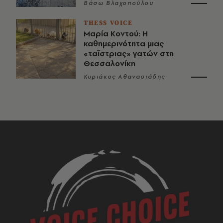
Βάσω Βλαχοπούλου
THESS VOICE
Μαρία Κοντού: Η
καθημερινότητα μιας
«ταΐστριας» γατών στη
Θεσσαλονίκη
Κυριάκος Αθανασιάδης