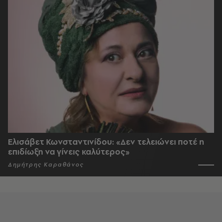
Ελισάβετ Κωνσταντινίδου: «Δεν τελειώνει ποτέ η
επιδίωξη να γίνεις καλύτερος»
Δημήτρης Καραθάνος