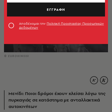
ΕΓΓΡΑΦΗ
Αποδέχομαι την
Πολιτική Προστασίας Προσωπικών
Δεδομένων
© EUROKINISSI
Μενίδι: Ποιοι δρόμοι έχουν κλείσει λόγω της
πυρκαγιάς σε κατάστημα με ανταλλακτικά
αυτοκινήτων