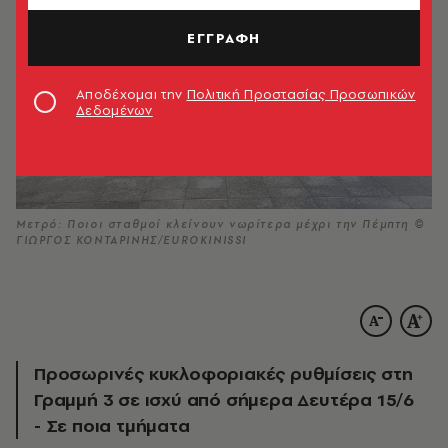
ΕΓΓΡΑΦΗ
Αποδέχομαι την
Πολιτική Προστασίας Προσωπικών
Δεδομένων
Μετρό: Ποιοι σταθμοί κλείνουν νωρίτερα μέχρι την Πέμπτη ©
ΓΙΩΡΓΟΣ ΚΟΝΤΑΡΙΝΗΣ/EUROKINISSI
Προσωρινές κυκλοφοριακές ρυθμίσεις στη
Γραμμή 3 σε ισχύ από σήμερα Δευτέρα 15/6
- Σε ποια τμήματα