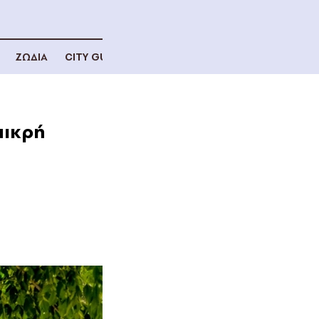
ΖΩΔΙΑ
CITY GUIDE
μικρή