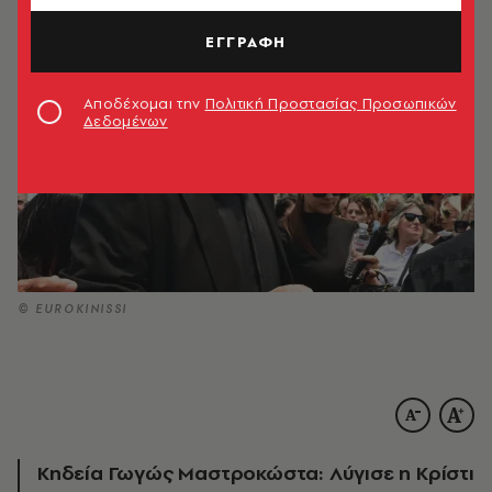
ΕΓΓΡΑΦΗ
Αποδέχομαι την
Πολιτική Προστασίας Προσωπικών
Δεδομένων
© EUROKINISSI
Κηδεία Γωγώς Μαστροκώστα: Λύγισε η Κρίστι