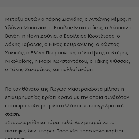
Μεταξύ αυτών ο Χάρης Σιανίδης, ο Αντώνης Ρέμος, η
Υβόννη Μπόσνιακ, ο Βασίλης Μπισμπίκης, η Δέσποινα
Βανδή, η Νόνη Δούνια, ο Βασίλειος Κωστέτσος, ο
Λάκης Γαβαλάς, ο Νίκος Κουρκούλης, ο Κώστας
Χαλκιάς, η Ελένη Πετρουλάκη, ο Ίλια Ίβιτς, ο Ντέμης
Νικολαΐδης, η Μαρί Κωνσταντάτου, ο Τάκης Φύσσας,
ο Τάκης Ζαχαράτος και πολλοί ακόμη.
Για τον θάνατο της Γωγώς Μαστροκώστα μίλησε η
επιχειρηματίας Κρίστι Κρανά με την οποία συνδεόταν
επί σειρά ετών με φιλία αλλά και με επαγγελματική
σχέση.
«Στενοχωρήθηκα πάρα πολύ. Δεν μπορώ να το
πιστέψω, δεν μπορώ. Τόσο νέα, τόσο καλό κορίτσι.