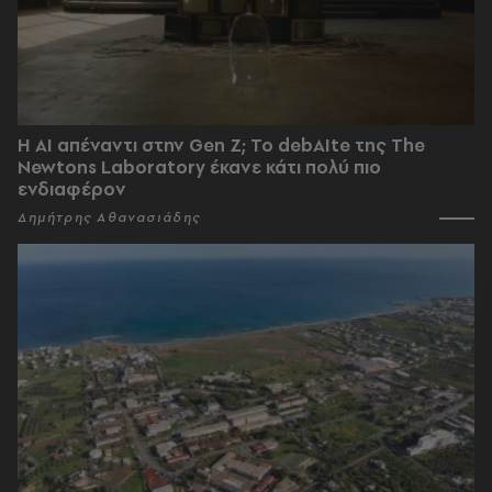
Η AI απέναντι στην Gen Z; Το debAIte της The
Newtons Laboratory έκανε κάτι πολύ πιο
ενδιαφέρον
Δημήτρης Αθανασιάδης