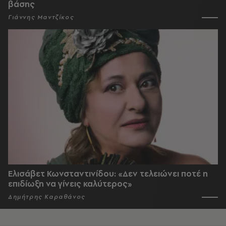
βάσης
Γιάννης Μαντζίκος
Ελισάβετ Κωνσταντινίδου: «Δεν τελειώνει ποτέ η
επιδίωξη να γίνεις καλύτερος»
Δημήτρης Καραθάνος