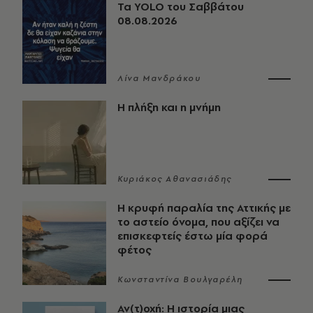
Τα YOLO του Σαββάτου
08.08.2026
Λίνα Μανδράκου
Η πλήξη και η μνήμη
Κυριάκος Αθανασιάδης
Η κρυφή παραλία της Αττικής με
το αστείο όνομα, που αξίζει να
επισκεφτείς έστω μία φορά
φέτος
Κωνσταντίνα Βουλγαρέλη
Αν(τ)οχή: Η ιστορία μιας