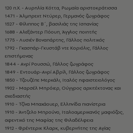
120 π.Χ. - Αυρηλία Κόττα, Ρωμαία αριστοκράτισσα
1471 - Άλμπρεχτ Ντύρερ, Γερμανός ζωγράφος
1527 - Φίλιππος Β΄, βασιλιάς της Ισπανίας
1688 - Αλεξάντερ Πόουπ, Άγγλος ποιητής
1775 - Λυσιέν Βοναπάρτης, Γάλλος πολιτικός
1792 - Γκασπάρ-Γκυστάβ ντε Κοριόλις, Γάλλος
επιστήμονας
1844 - Ανρί Ρουσσώ, Γάλλος ζωγράφος
1849 - Εντουάρ-Ανρί Αβρίλ, Γάλλος ζωγράφος
1850 - Τζουζέπε Μερκάλι, Ιταλός ηφαιστειολόγος
1902 - Μαρσέλ Μπρόιερ, Ούγγρος αρχιτέκτονας και
σχεδιαστής
1910 - Τζίνα Μπαχάουερ, Ελληνίδα πιανίστρια
1910 - Άντζελο Μπρούνο, Ιταλοαμερικανός μαφιόζος,
αφεντικό της Μαφίας της Φιλαδέλφεια
1912 - Φρέντερικ Κλαρκ, κυβερνήτης της Αγίας