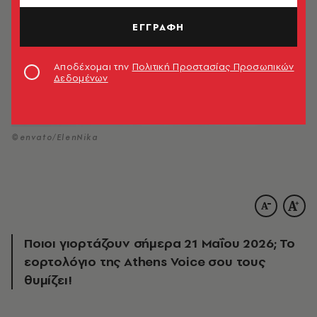
ΕΓΓΡΑΦΗ
Αποδέχομαι την
Πολιτική Προστασίας Προσωπικών
Δεδομένων
©envato/ElenNika
Ποιοι γιορτάζουν σήμερα 21 Μαΐου 2026; Το
εορτολόγιο της Athens Voice σου τους
θυμίζει!