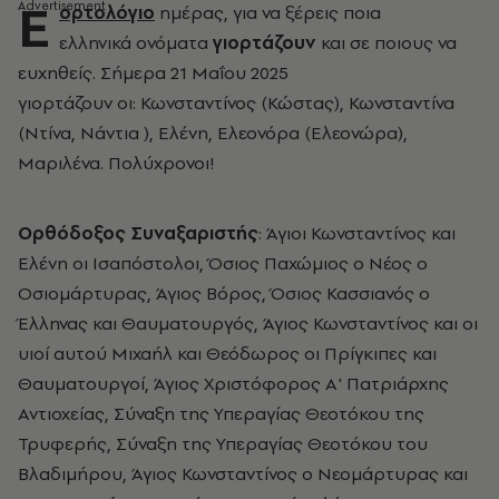
E
ορτολόγιο
ημέρας, για να ξέρεις ποια
ελληνικά ονόματα
γιορτάζουν
και σε ποιους να
ευχηθείς. Σήμερα 21 Μαΐου 2025
γιορτάζουν οι: Κωνσταντίνος (Κώστας), Κωνσταντίνα
(Ντίνα, Νάντια ), Ελένη, Ελεονόρα (Ελεονώρα),
Μαριλένα. Πολύχρονοι!
Ορθόδοξος Συναξαριστής
: Άγιοι Κωνσταντίνος και
Ελένη οι Ισαπόστολοι, Όσιος Παχώμιος ο Νέος ο
Οσιομάρτυρας, Άγιος Βόρος, Όσιος Κασσιανός ο
Έλληνας και Θαυματουργός, Άγιος Κωνσταντίνος και οι
υιοί αυτού Μιχαήλ και Θεόδωρος οι Πρίγκιπες και
Θαυματουργοί, Άγιος Χριστόφορος Α' Πατριάρχης
Αντιοχείας, Σύναξη της Υπεραγίας Θεοτόκου της
Τρυφερής, Σύναξη της Υπεραγίας Θεοτόκου του
Βλαδιμήρου, Άγιος Κωνσταντίνος ο Νεομάρτυρας και