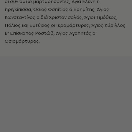
οι συν αυτώ μαρτυρήσαντες, Αγία Ελένη η
πριγκίπισσα, Όσιος Οσπίτιος ο Ερημίτης, Άγιος
Κωνσταντίνος ο διά Χριστόν σαλός, Άγιοι Τιμόθεος,
Πόλιος και Ευτύχιος οι Ιερομάρτυρες, Άγιος Κύριλλος
Β' Επίσκοπος Ροστώβ, Άγιος Αγαπητός ο
Οσιομάρτυρας.