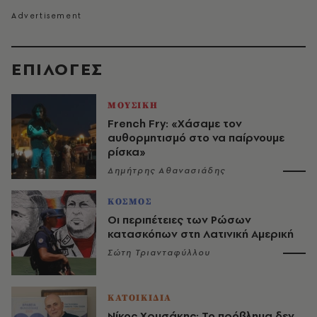
EΠΙΛΟΓΈΣ
ΜΟΥΣΙΚΗ
French Fry: «Χάσαμε τον
αυθορμητισμό στο να παίρνουμε
ρίσκα»
Δημήτρης Αθανασιάδης
ΚΟΣΜΟΣ
Οι περιπέτειες των Ρώσων
κατασκόπων στη Λατινική Αμερική
Σώτη Τριανταφύλλου
ΚΑΤΟΙΚΙΔΙΑ
Νίκος Χρυσάκης: Το πρόβλημα δεν