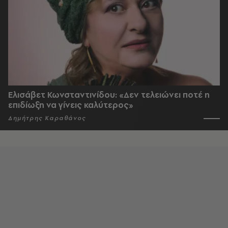
Ελισάβετ Κωνσταντινίδου: «Δεν τελειώνει ποτέ η
επιδίωξη να γίνεις καλύτερος»
Δημήτρης Καραθάνος