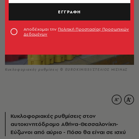
ΕΓΓΡΑΦΗ
Αποδέχομαι την
Πολιτική Προστασίας Προσωπικών
Δεδομένων
Κυκλοφοριακές ρυθμίσεις © EUROKINISSI/ΣΤΕΛΙΟΣ ΜΙΣΙΝΑΣ
Κυκλοφοριακές ρυθμίσεις στον
αυτοκινητόδρομο Αθήνα-Θεσσαλονίκη-
Εύζωνοι από αύριο - Πόσο θα είναι σε ισχύ