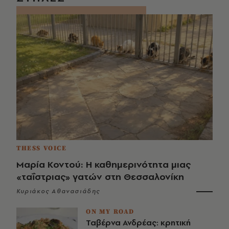
THESS VOICE
Μαρία Κοντού: Η καθημερινότητα μιας
«ταΐστριας» γατών στη Θεσσαλονίκη
Κυριάκος Αθανασιάδης
ON MY ROAD
Ταβέρνα Ανδρέας: κρητική