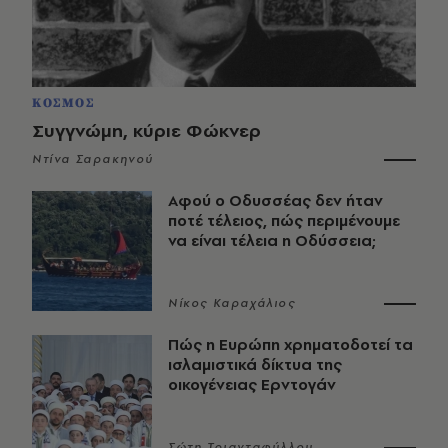
ΚΟΣΜΟΣ
Συγγνώμη, κύριε Φώκνερ
Ντίνα Σαρακηνού
Αφού ο Οδυσσέας δεν ήταν
ποτέ τέλειος, πώς περιμένουμε
να είναι τέλεια η Οδύσσεια;
Νίκος Καραχάλιος
Πώς η Ευρώπη χρηματοδοτεί τα
ισλαμιστικά δίκτυα της
οικογένειας Ερντογάν
Σώτη Τριανταφύλλου