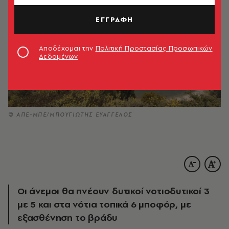
ΕΓΓΡΑΦΗ
Αποδέχομαι την
Πολιτική Προστασίας Προσωπικών
Δεδομένων
© ΑΠΕ-ΜΠΕ/ΜΠΟΥΓΙΩΤΗΣ ΕΥΑΓΓΕΛΟΣ
Οι άνεμοι θα πνέουν δυτικοί νοτιοδυτικοί 3
με 5 και στα νότια τοπικά 6 μποφόρ, με
εξασθένηση το βράδυ