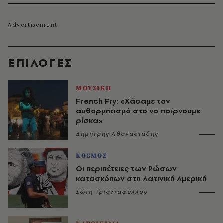
EΠΙΛΟΓΈΣ
ΜΟΥΣΙΚΗ
French Fry: «Χάσαμε τον
αυθορμητισμό στο να παίρνουμε
ρίσκα»
Δημήτρης Αθανασιάδης
ΚΟΣΜΟΣ
Οι περιπέτειες των Ρώσων
κατασκόπων στη Λατινική Αμερική
Σώτη Τριανταφύλλου