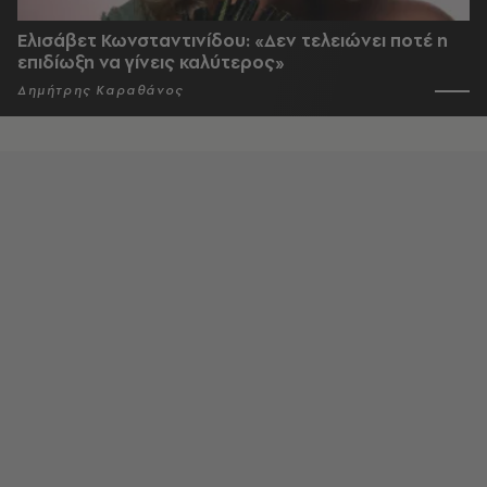
Ελισάβετ Κωνσταντινίδου: «Δεν τελειώνει ποτέ η
επιδίωξη να γίνεις καλύτερος»
Δημήτρης Καραθάνος