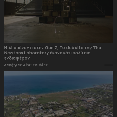
Η AI απέναντι στην Gen Z; Το debAIte της The
Newtons Laboratory έκανε κάτι πολύ πιο
ενδιαφέρον
Δημήτρης Αθανασιάδης