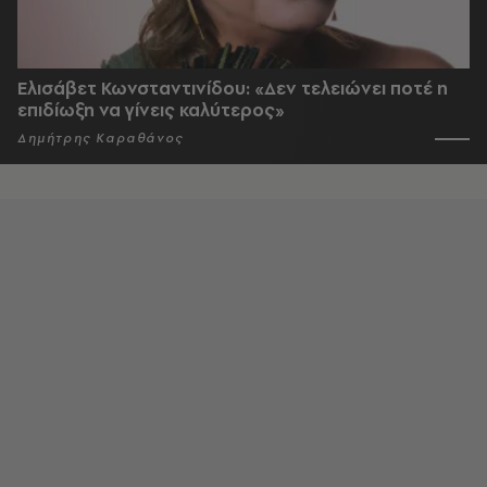
Ελισάβετ Κωνσταντινίδου: «Δεν τελειώνει ποτέ η
επιδίωξη να γίνεις καλύτερος»
Δημήτρης Καραθάνος