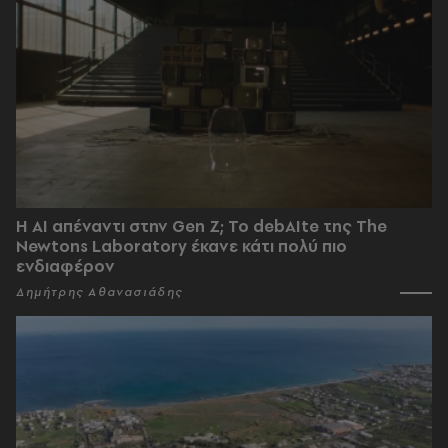
Η AI απέναντι στην Gen Z; Το debAIte της The
Newtons Laboratory έκανε κάτι πολύ πιο
ενδιαφέρον
Δημήτρης Αθανασιάδης