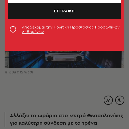
ΕΓΓΡΑΦΗ
Αποδέχομαι την
Πολιτική Προστασίας Προσωπικών
Δεδομένων
© EUROKINISSI
Αλλάζει το ωράριο στο Μετρό Θεσσαλονίκης
για καλύτερη σύνδεση με τα τρένα