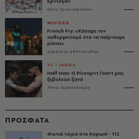
Ερντογάν
Σώτη Τριανταφύλλου
ΜΟΥΣΙΚΗ
French Fry: «Χάσαμε τον
αυθορμητισμό στο να παίρνουμε
ρίσκα»
Δημήτρης Αθανασιάδης
TV + SERIES
Half Man: Ο Ρίτσαρντ Γκαντ μας
ξεβολεύει ξανά
Τάνια Σκραπαλιώρη
ΠΡΟΣΦΑΤΑ
Φωτιά τώρα στο Κορωπί - 112