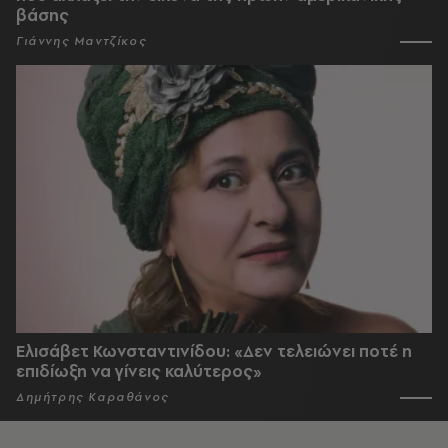
βάσης
Γιάννης Μαντζίκος
Ελισάβετ Κωνσταντινίδου: «Δεν τελειώνει ποτέ η
επιδίωξη να γίνεις καλύτερος»
Δημήτρης Καραθάνος