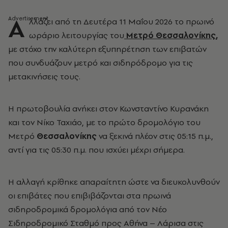
Α
λλάζει από τη Δευτέρα 11 Μαΐου 2026 το πρωινό
ωράριο λειτουργίας του
Μετρό
Θεσσαλονίκης
,
με στόχο την καλύτερη εξυπηρέτηση των επιβατών
που συνδυάζουν μετρό και σιδηρόδρομο για τις
μετακινήσεις τους.
Η πρωτοβουλία ανήκει στον Κωνσταντίνο Κυρανάκη
και τον Νίκο Ταχιάο, με το πρώτο δρομολόγιο του
Μετρό
Θεσσαλονίκης
να ξεκινά πλέον στις 05:15 π.μ.,
αντί για τις 05:30 π.μ. που ισχύει μέχρι σήμερα.
Η αλλαγή κρίθηκε απαραίτητη ώστε να διευκολυνθούν
οι επιβάτες που επιβιβάζονται στα πρωινά
σιδηροδρομικά δρομολόγια από τον Νέο
Σιδηροδρομικό Σταθμό προς Αθήνα – Λάρισα στις