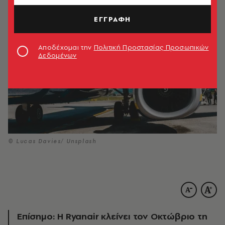
ΕΓΓΡΑΦΗ
Αποδέχομαι την
Πολιτική Προστασίας Προσωπικών
Δεδομένων
© Lucas Davies/ Unsplash
Επίσημο: Η Ryanair κλείνει τον Οκτώβριο τη