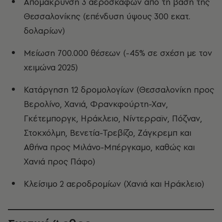
Απομάκρυνση 3 αεροσκαφών από τη βάση της
Θεσσαλονίκης (επένδυση ύψους 300 εκατ.
δολαρίων)
Μείωση 700.000 θέσεων (-45% σε σχέση με τον
χειμώνα 2025)
Κατάργηση 12 δρομολογίων (Θεσσαλονίκη προς
Βερολίνο, Χανιά, Φρανκφούρτη-Χαν,
Γκέτεμποργκ, Ηράκλειο, Νίντερραϊν, Πόζναν,
Στοκχόλμη, Βενετία-Τρεβίζο, Ζάγκρεμπ και
Αθήνα προς Μιλάνο-Μπέργκαμο, καθώς και
Χανιά προς Πάφο)
Κλείσιμο 2 αεροδρομίων (Χανιά και Ηράκλειο)