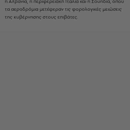
η Αλβανία, η περιφερειακή Ιταλία και η Σουηδία, όπου
τα αεροδρόμια μετέφεραν τις φορολογικές μειώσεις
της κυβέρνησης στους επιβάτες.