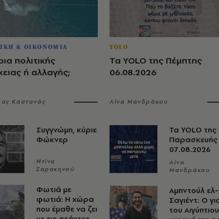
ΙΚΗ & ΟΙΚΟΝΟΜΙΑ
YOLO
ια πολιτικής
Τα YOLO της Πέμπτης
ειας ή αλλαγής;
06.08.2026
δας Καστανάς
Λίνα Μανδράκου
Συγγνώμη, κύριε
Τα YOLO της
Φώκνερ
Παρασκευής
07.08.2026
Ντίνα
Λίνα
Σαρακηνού
Μανδράκου
Φωτιά με
Αμπντούλ ελ-
φωτιά: Η χώρα
Σαγιέντ: Ο γι
που έμαθε να ζει
του Αιγύπτιου
με τις στάχτες