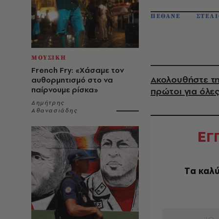
ΠΕΘΑΝΕ
ΣΤΕΛ
ΜΟΥΣΙΚΗ
French Fry: «Χάσαμε τον
Ακολουθήστε τη
αυθορμητισμό στο να
παίρνουμε ρίσκα»
πρώτοι για όλες
Δημήτρης
Αθανασιάδης
Ε
Γ
Tα καλύ
EMAIL