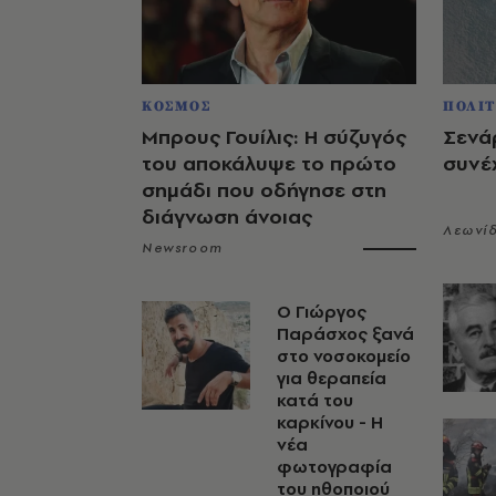
ΚΟΣΜΟΣ
ΠΟΛΙΤ
Μπρους Γουίλις: Η σύζυγός
Σενάρ
του αποκάλυψε το πρώτο
συνέχ
σημάδι που οδήγησε στη
διάγνωση άνοιας
Λεωνί
Newsroom
O Γιώργος
Παράσχος ξανά
στο νοσοκομείο
για θεραπεία
κατά του
καρκίνου - Η
νέα
φωτογραφία
του ηθοποιού