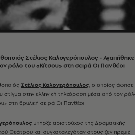
ηθοποιός Στέλιος Καλογερόπουλος - Αγαπήθηκε
ον ρόλο του «Κίτσου» στη σειρά Οι Πανθέοι
θοποιός
Στέλιος Καλογερόπουλος
, ο οποίος άφησε
ου στίγμα στην ελληνική τηλεόραση μέσα από τον ρόλ
ου» στη θρυλική σειρά Οι Πανθέοι.
ογερόπουλος
υπήρξε αριστούχος της Δραματικής
κού Θεάτρου και συγκαταλεγόταν στους ζεν πρεμιέ