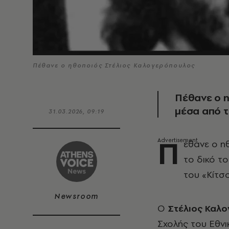
Πέθανε ο ηθοποιός Στέλιος Καλογερόπουλος
Πέθανε ο 
μέσα από τ
31.03.2026, 09:19
Π
έθανε ο η
το δικό τ
του «Κίτσ
Newsroom
Ο
Στέλιος Καλ
Σχολής του Εθνι