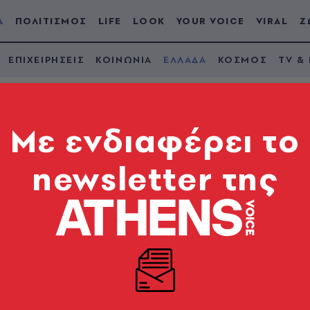
Α
ΠΟΛΙΤΙΣΜΟΣ
LIFE
LOOK
YOUR VOICE
VIRAL
Ζ
ΕΠΙΧΕΙΡΗΣΕΙΣ
ΚΟΙΝΩΝΙΑ
ΕΛΛΑΔΑ
ΚΟΣΜΟΣ
TV &
Mε ενδιαφέρει το
newsletter της
ς Στέλιος
στη σειρά Οι Πανθέοι