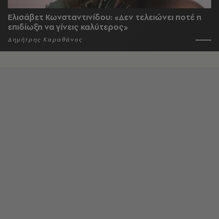
Ελισάβετ Κωνσταντινίδου: «Δεν τελειώνει ποτέ η
επιδίωξη να γίνεις καλύτερος»
Δημήτρης Καραθάνος