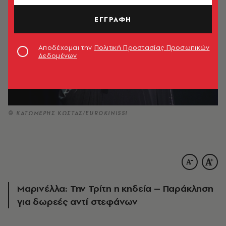
ΕΓΓΡΑΦΗ
Αποδέχομαι την
Πολιτική Προστασίας Προσωπικών
Δεδομένων
© ΚΑΤΩΜΕΡΗΣ ΚΩΣΤΑΣ/EUROKINISSI
Μαρινέλλα: Την Τρίτη η κηδεία – Παράκληση
για δωρεές αντί στεφάνων