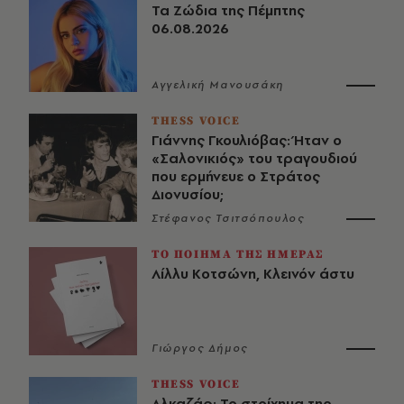
Τα Ζώδια της Πέμπτης
06.08.2026
Αγγελική Μανουσάκη
THESS VOICE
Γιάννης Γκουλιόβας: Ήταν ο
«Σαλονικιός» του τραγουδιού
που ερμήνευε ο Στράτος
Διονυσίου;
Στέφανος Τσιτσόπουλος
ΤΟ ΠΟΙΗΜΑ ΤΗΣ ΗΜΕΡΑΣ
Λίλλυ Κοτσώνη, Κλεινόν άστυ
Γιώργος Δήμος
THESS VOICE
Αλκαζάρ: Το στοίχημα της