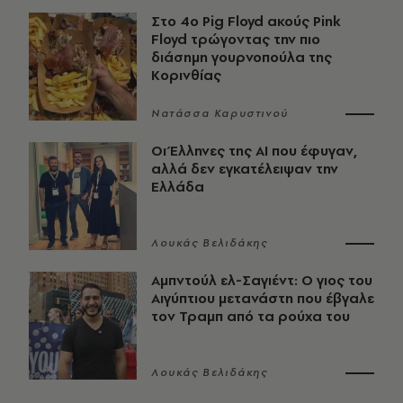
Στο 4ο Pig Floyd ακούς Pink
Floyd τρώγοντας την πιο
διάσημη γουρνοπούλα της
Κορινθίας
Νατάσσα Καρυστινού
Οι Έλληνες της ΑΙ που έφυγαν,
αλλά δεν εγκατέλειψαν την
Ελλάδα
Λουκάς Βελιδάκης
Αμπντούλ ελ-Σαγιέντ: Ο γιος του
Αιγύπτιου μετανάστη που έβγαλε
τον Τραμπ από τα ρούχα του
Λουκάς Βελιδάκης