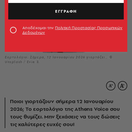
ΕΓΓΡΑΦΗ
Αποδέχομαι την
Πολιτική Προστασίας Προσωπικών
Δεδομένων
Εορτολόγιο: Σήμερα, 12 Ιανουαρίου 2026 γιορτάζει… ©
Unsplash / Evie S.
Ποιοι γιορτάζουν σήμερα 12 Ιανουαρίου
2026; Το εορτολόγιο της Athens Voice σου
τους θυμίζει. Μην ξεχάσεις να τους δώσεις
τις καλύτερες ευχές σου!