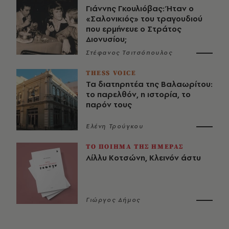
Γιάννης Γκουλιόβας: Ήταν ο
«Σαλονικιός» του τραγουδιού
που ερμήνευε ο Στράτος
Διονυσίου;
Στέφανος Τσιτσόπουλος
THESS VOICE
Τα διατηρητέα της Βαλαωρίτου:
το παρελθόν, η ιστορία, το
παρόν τους
Ελένη Τρούγκου
ΤΟ ΠΟΙΗΜΑ ΤΗΣ ΗΜΕΡΑΣ
Λίλλυ Κοτσώνη, Κλεινόν άστυ
Γιώργος Δήμος