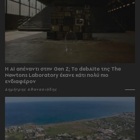
Η AI απέναντι στην Gen Z; Το debAIte της The
Newtons Laboratory έκανε κάτι πολύ πιο
ενδιαφέρον
Δημήτρης Αθανασιάδης