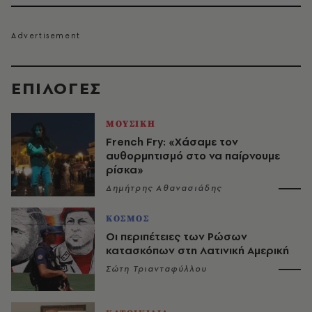
EΠΙΛΟΓΈΣ
ΜΟΥΣΙΚΗ
French Fry: «Χάσαμε τον
αυθορμητισμό στο να παίρνουμε
ρίσκα»
Δημήτρης Αθανασιάδης
ΚΟΣΜΟΣ
Οι περιπέτειες των Ρώσων
κατασκόπων στη Λατινική Αμερική
Σώτη Τριανταφύλλου