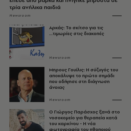
έπεσε από βάρκα και πνίγηκε μπροστά σε
τρία ανήλικα παιδιά
Newsroom
Αρκάς: Το σκίτσο για τις
...τιμωρίες στις διακοπές
Newsroom
Μπρους Γουίλις: Η σύζυγός του
αποκάλυψε το πρώτο σημάδι
που οδήγησε στη διάγνωση
άνοιας
Newsroom
O Γιώργος Παράσχος ξανά στο
νοσοκομείο για θεραπεία κατά
του καρκίνου - Η νέα
φωτογραφία του ηθοποιού