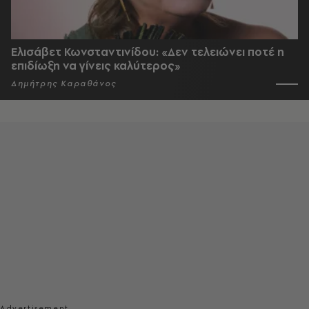
Ελισάβετ Κωνσταντινίδου: «Δεν τελειώνει ποτέ η
επιδίωξη να γίνεις καλύτερος»
Δημήτρης Καραθάνος