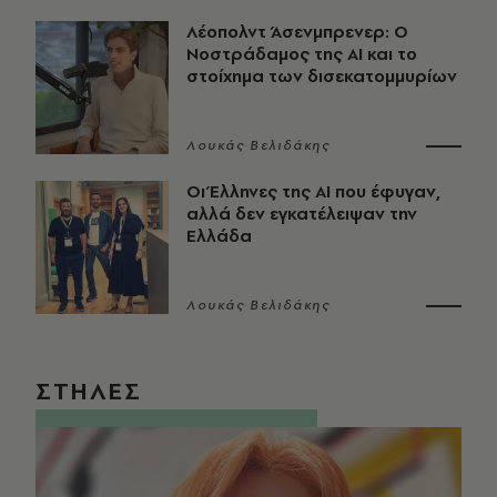
Λέοπολντ Άσενμπρενερ: Ο
Νοστράδαμος της AI και το
στοίχημα των δισεκατομμυρίων
Λουκάς Βελιδάκης
Οι Έλληνες της ΑΙ που έφυγαν,
αλλά δεν εγκατέλειψαν την
Ελλάδα
Λουκάς Βελιδάκης
ΣΤΗΛΕΣ