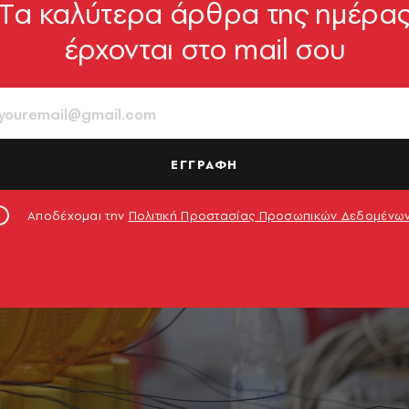
Tα καλύτερα άρθρα της ημέρα
έρχονται στο mail σου
ΕΓΓΡΑΦΗ
Αποδέχομαι την
Πολιτική Προστασίας Προσωπικών Δεδομένω