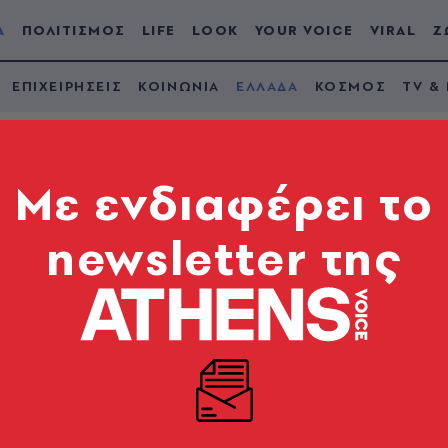
Α
ΠΟΛΙΤΙΣΜΟΣ
LIFE
LOOK
YOUR VOICE
VIRAL
Ζ
ΕΠΙΧΕΙΡΗΣΕΙΣ
ΚΟΙΝΩΝΙΑ
ΕΛΛΑΔΑ
ΚΟΣΜΟΣ
TV &
Mε ενδιαφέρει το
newsletter της
υθμίσεις την Κυριακ
κέντρο της Αθήνας 
να δρόμου