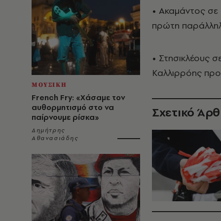
• Ακαμάντος σε 
πρώτη παράλληλ
• Στησικλέους 
Καλλιρρόης προ
ΜΟΥΣΙΚΗ
French Fry: «Χάσαμε τον
αυθορμητισμό στο να
Σχετικό Άρ
παίρνουμε ρίσκα»
Δημήτρης
Αθανασιάδης