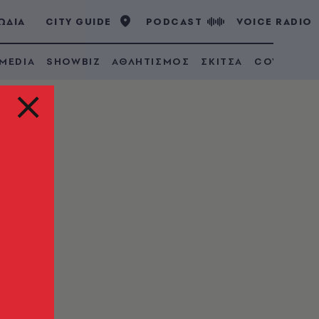
ΩΔΙΑ
CITY GUIDE
PODCAST
VOICE RADIO
 MEDIA
SHOWBIZ
ΑΘΛΗΤΙΣΜΟΣ
ΣΚΙΤΣΑ
COVID 19
ή 7
λόγω