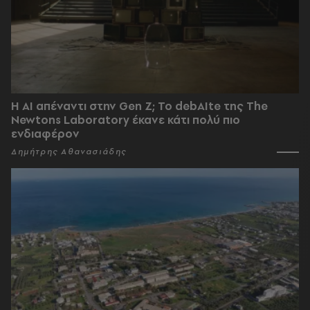
Η AI απέναντι στην Gen Z; Το debAIte της The
Newtons Laboratory έκανε κάτι πολύ πιο
ενδιαφέρον
Δημήτρης Αθανασιάδης