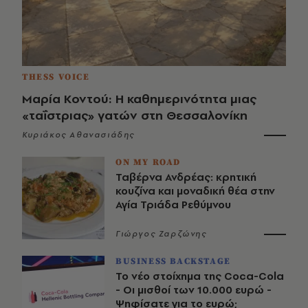
THESS VOICE
Μαρία Κοντού: Η καθημερινότητα μιας
«ταΐστριας» γατών στη Θεσσαλονίκη
Κυριάκος Αθανασιάδης
ON MY ROAD
Ταβέρνα Ανδρέας: κρητική
κουζίνα και μοναδική θέα στην
Αγία Τριάδα Ρεθύμνου
Γιώργος Ζαρζώνης
BUSINESS BACKSTAGE
Το νέο στοίχημα της Coca-Cola
- Οι μισθοί των 10.000 ευρώ -
Ψηφίσατε για το ευρώ;