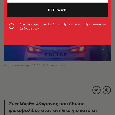
ΕΓΓΡΑΦΗ
Αποδέχομαι την
Πολιτική Προστασίας Προσωπικών
Δεδομένων
Περιπολικό της ΕΛ.ΑΣ. © Eurokinissi
Συνελήφθη 49χρονος που έδωσε
φωτοβολίδες στον ανήλικο γιο κατά τη