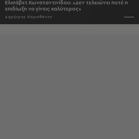
Ελισάβετ Κωνσταντινίδου: «Δεν τελειώνει ποτέ η
επιδίωξη να γίνεις καλύτερος»
Δημήτρης Καραθάνος