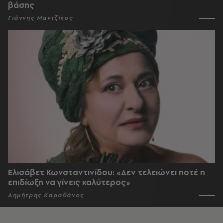
βάσης
Γιάννης Μαντζίκος
Ελισάβετ Κωνσταντινίδου: «Δεν τελειώνει ποτέ η
επιδίωξη να γίνεις καλύτερος»
Δημήτρης Καραθάνος