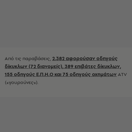
Από τις παραβάσεις,
2.382 αφορούσαν οδηγούς
δίκυκλων (72 διανομείς), 389 επιβάτες δίκυκλων,
155 οδηγούς Ε.Π.Η.Ο και 75 οδηγούς οχημάτων
ATV
(«γουρούνες»).