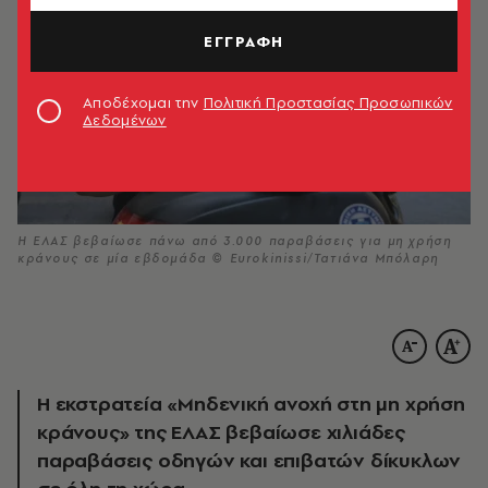
ΕΓΓΡΑΦΗ
Αποδέχομαι την
Πολιτική Προστασίας Προσωπικών
Δεδομένων
Η ΕΛΑΣ βεβαίωσε πάνω από 3.000 παραβάσεις για μη χρήση
κράνους σε μία εβδομάδα © Eurokinissi/Τατιάνα Μπόλαρη
Η εκστρατεία «Μηδενική ανοχή στη μη χρήση
κράνους» της ΕΛΑΣ βεβαίωσε χιλιάδες
παραβάσεις οδηγών και επιβατών δίκυκλων