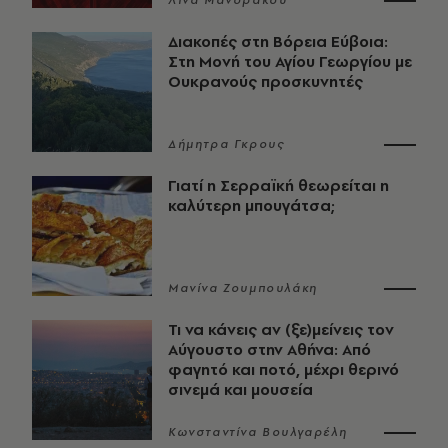
Λίνα Μανδράκου
Διακοπές στη Βόρεια Εύβοια:
Στη Μονή του Αγίου Γεωργίου με
Ουκρανούς προσκυνητές
Δήμητρα Γκρους
Γιατί η Σερραϊκή θεωρείται η
καλύτερη μπουγάτσα;
Μανίνα Ζουμπουλάκη
Τι να κάνεις αν (ξε)μείνεις τον
Αύγουστο στην Αθήνα: Από
φαγητό και ποτό, μέχρι θερινό
σινεμά και μουσεία
Κωνσταντίνα Βουλγαρέλη