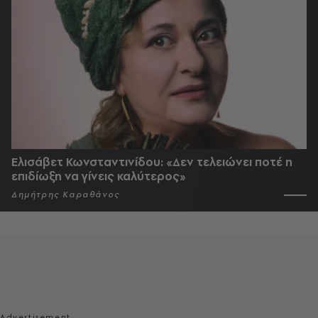
Ελισάβετ Κωνσταντινίδου: «Δεν τελειώνει ποτέ η
επιδίωξη να γίνεις καλύτερος»
Δημήτρης Καραθάνος