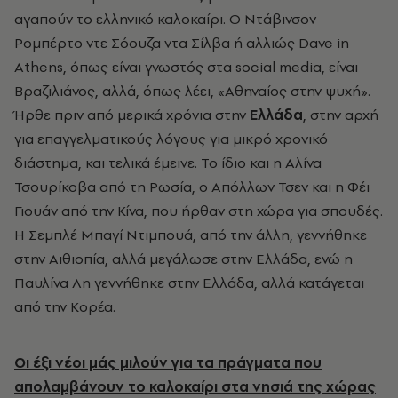
αγαπούν το ελληνικό καλοκαίρι. O Ντάβινσον
Ρομπέρτο ντε Σόουζα ντα Σίλβα ή αλλιώς Dave in
Athens, όπως είναι γνωστός στα social media, είναι
Βραζιλιάνος, αλλά, όπως λέει, «Αθηναίος στην ψυχή».
Ήρθε πριν από μερικά χρόνια στην
Ελλάδα
, στην αρχή
για επαγγελματικούς λόγους για μικρό χρονικό
διάστημα, και τελικά έμεινε. Το ίδιο και η Αλίνα
Τσουρίκοβα από τη Ρωσία, ο Απόλλων Τσεν και η Φέι
Γιουάν από την Κίνα, που ήρθαν στη χώρα για σπουδές.
Η Σεμπλέ Μπαγί Ντιμπουά, από την άλλη, γεννήθηκε
στην Αιθιοπία, αλλά μεγάλωσε στην Ελλάδα, ενώ η
Παυλίνα Λη γεννήθηκε στην Ελλάδα, αλλά κατάγεται
από την Κορέα.
Οι έξι νέοι μάς μιλούν για τα πράγματα που
απολαμβάνουν το καλοκαίρι στα νησιά της χώρας