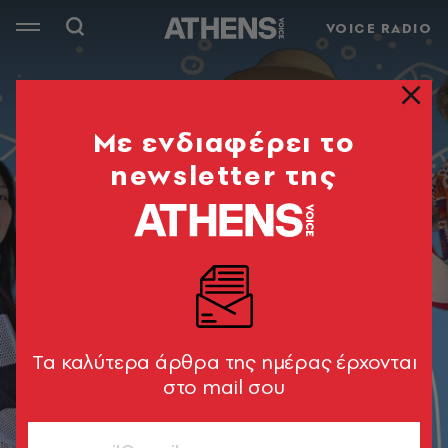
VOICE RADIO
Mε ενδιαφέρει το
newsletter της
Tα καλύτερα άρθρα της ημέρας έρχονται
στο mail σου