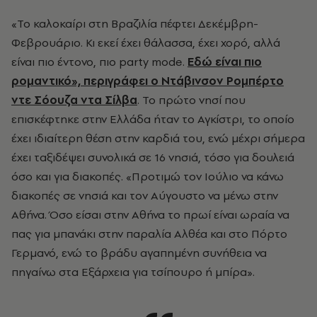
«Το καλοκαίρι στη Βραζιλία πέφτει Δεκέμβρη-
Φεβρουάριο. Κι εκεί έχει θάλασσα, έχει χορό, αλλά
είναι πιο έντονο, πιο party mode.
Εδώ είναι πιο
ρομαντικό», περιγράφει ο Ντάβινσον Ρομπέρτο
ντε Σόουζα ντα Σίλβα
. Το πρώτο νησί που
επισκέφτηκε στην Ελλάδα ήταν το Αγκίστρι, το οποίο
έχει ιδιαίτερη θέση στην καρδιά του, ενώ μέχρι σήμερα
έχει ταξιδέψει συνολικά σε 16 νησιά, τόσο για δουλειά
όσο και για διακοπές. «Προτιμώ τον Ιούλιο να κάνω
διακοπές σε νησιά και τον Αύγουστο να μένω στην
Αθήνα. Όσο είσαι στην Αθήνα το πρωί είναι ωραία να
πας για μπανάκι στην παραλία Αλθέα και στο Πόρτο
Γερμανό, ενώ το βράδυ αγαπημένη συνήθεια να
πηγαίνω στα Εξάρχεια για τσίπουρο ή μπίρα».