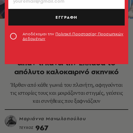
ΕΓΓΡΑΦΗ
Το ελληνικό καλοκαίρι που αγάπησαν έξι νέοι από
πέντε διαφορετικές χώρες
Αποδέχομαι την
Πολιτική Προστασίας Προσωπικών
Δεδομένων
ΕΛΛΑΔΑ
Έξι νέοι απ' όλο τον κόσμο μας
είπαν τι κάνει την Ελλάδα το
απόλυτο καλοκαιρινό σκηνικό
Ήρθαν από κάθε γωνιά του πλανήτη, αφηγούνται
τις ιστορίες τους και μοιράζονται στιγμές, γεύσεις
και συνήθειες που ξαφνιάζουν
Μαριάννα Μανωλοπούλου
967
ΤΕΥΧΟΣ