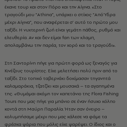
έκανε τουρ και στον Πόρο και την Αίγινα. «Στο
τραγούδι μου “Athina”, υπάρχει ο στίχος “Από Ύδρα
μέχρι Αίγινα”, που αναφέρεται σ’ αυτό το πρώτο μου
ταξίδι. Η νυχτερινή ζωή είναι γεμάτη πάθος, ρυθμό και
ελευθερία. Αν και δεν είμαι fan των κλαμπ,
απολαμβάνω την παρέα, τον χορό και το τραγούδι».
Στη Σαντορίνη πήγε για πρώτη φορά ως ξεναγός για
Κινέζους τουρίστες. Είχε μελετήσει πολύ πριν από το
ταξίδι. Στο τοπικό ταβερνάκι δοκίμασαν τηγανητά
καλαμαράκια, τζατζίκι και μουσακά – τα αγαπημένα
της. «Θυμάμαι ακόμη τον καπετάνιο της Flora Fishing
Tours που μας πήγε για μπάνιο σε έναν ήσυχο κόλπο
κοντά στη Μαύρη Παραλία. Ήταν σαν όνειρο –
κολυμπήσαμε μέχρι που μας κάλεσε να φάμε τα
φρέσκα ψάρια που μόλις είχε ψαρέψει. Ο ίδιος και ο