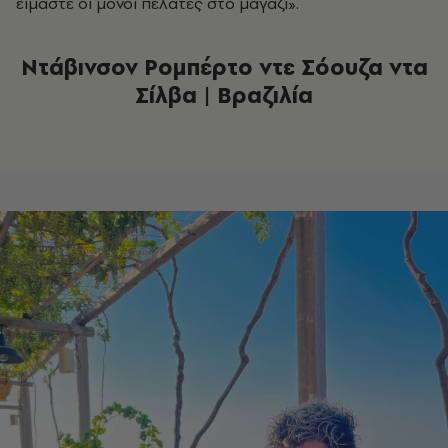
είμαστε οι μόνοι πελάτες στο μαγαζί».
Ντάβινσον Ρομπέρτο ντε Σόουζα ντα
Σίλβα | Βραζιλία