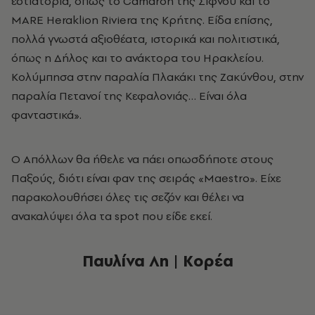
εστιατόρια, όπως το Camaron της Σίφνου και το
MARE Heraklion Riviera της Κρήτης. Είδα επίσης,
πολλά γνωστά αξιοθέατα, ιστορικά και πολιτιστικά,
όπως η Δήλος και το ανάκτορα του Ηρακλείου.
Κολύμπησα στην παραλία Πλακάκι της Ζακύνθου, στην
παραλία Πετανοί της Κεφαλονιάς… Είναι όλα
φανταστικά».
Ο Απόλλων θα ήθελε να πάει οπωσδήποτε στους
Παξούς, διότι είναι φαν της σειράς «Maestro». Είχε
παρακολουθήσει όλες τις σεζόν και θέλει να
ανακαλύψει όλα τα spot που είδε εκεί.
Παυλίνα Λη | Κορέα