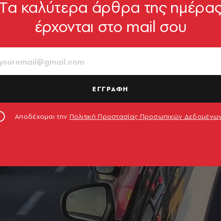
Tα καλύτερα άρθρα της ημέρα
έρχονται στο mail σου
ΕΓΓΡΑΦΗ
Αποδέχομαι την
Πολιτική Προστασίας Προσωπικών Δεδομένω