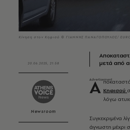
Κίνηση στον Κηφισό © ΓΙΑΝΝΗΣ ΠΑΝΑΓΟΠΟΥΛΟΣ/ EURO
Αποκαταστ
μετά από 
20.06.2025, 21:58
Α
ποκαταστά
Κηφισού
σ
λόγω ατυχ
Newsroom
Συγκεκριμένα λί
άγνωστη μέχρι σ