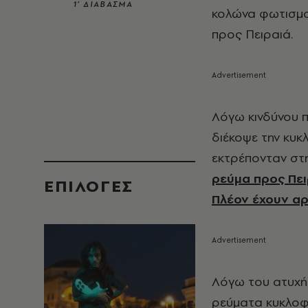
1’ ΔΙΑΒΑΣΜΑ
κολώνα φωτισμο
προς Πειραιά.
Λόγω κινδύνου 
διέκοψε την κυκ
εκτρέπονταν στ
ρεύμα προς Πει
EΠΙΛΟΓΈΣ
Πλέον έχουν αρ
Λόγω του ατυχή
ρεύματα κυκλοφο