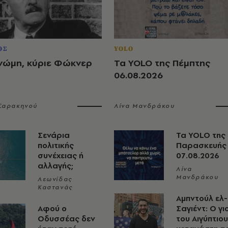
ΟΣ
YOLO
νώμη, κύριε Φώκνερ
Τα YOLO της Πέμπτης
06.08.2026
 Σαρακηνού
Λίνα Μανδράκου
Σενάρια
Τα YOLO της
πολιτικής
Παρασκευής
συνέχειας ή
07.08.2026
αλλαγής;
Λίνα
Μανδράκου
Λεωνίδας
Καστανάς
Αμπντούλ ελ-
Αφού ο
Σαγιέντ: Ο γι
Οδυσσέας δεν
του Αιγύπτιου