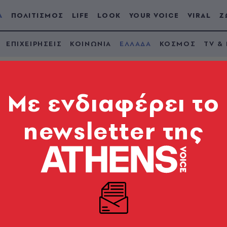
Α
ΠΟΛΙΤΙΣΜΟΣ
LIFE
LOOK
YOUR VOICE
VIRAL
Ζ
ΕΠΙΧΕΙΡΗΣΕΙΣ
ΚΟΙΝΩΝΙΑ
ΕΛΛΑΔΑ
ΚΟΣΜΟΣ
TV &
Mε ενδιαφέρει το
newsletter της
 η κυκλοφορία στη
ύ μετά από αρκετές
λιάρισμα