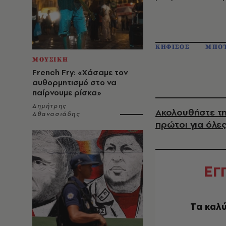
ΚΗΦΙΣΟΣ
ΜΠΟΤ
ΜΟΥΣΙΚΗ
French Fry: «Χάσαμε τον
αυθορμητισμό στο να
παίρνουμε ρίσκα»
Δημήτρης
Ακολουθήστε τη
Αθανασιάδης
πρώτοι για όλες
Ε
Γ
Tα καλύ