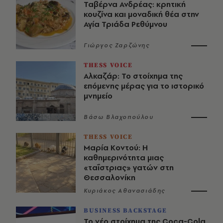
Ταβέρνα Ανδρέας: κρητική
κουζίνα και μοναδική θέα στην
Αγία Τριάδα Ρεθύμνου
Γιώργος Ζαρζώνης
THESS VOICE
Αλκαζάρ: Το στοίχημα της
επόμενης μέρας για το ιστορικό
μνημείο
Βάσω Βλαχοπούλου
THESS VOICE
Μαρία Κοντού: Η
καθημερινότητα μιας
«ταΐστριας» γατών στη
Θεσσαλονίκη
Κυριάκος Αθανασιάδης
BUSINESS BACKSTAGE
Το νέο στοίχημα της Coca-Cola