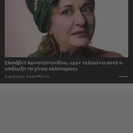
Ελισάβετ Κωνσταντινίδου: «Δεν τελειώνει ποτέ η
επιδίωξη να γίνεις καλύτερος»
Δημήτρης Καραθάνος