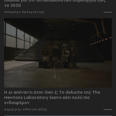
πλαίσιο για την οπτικοακουστική δημιουργία έως
το 2030
Μπάμπης Καλογιάννης
Η AI απέναντι στην Gen Z; Το debAIte της The
Newtons Laboratory έκανε κάτι πολύ πιο
ενδιαφέρον
Δημήτρης Αθανασιάδης