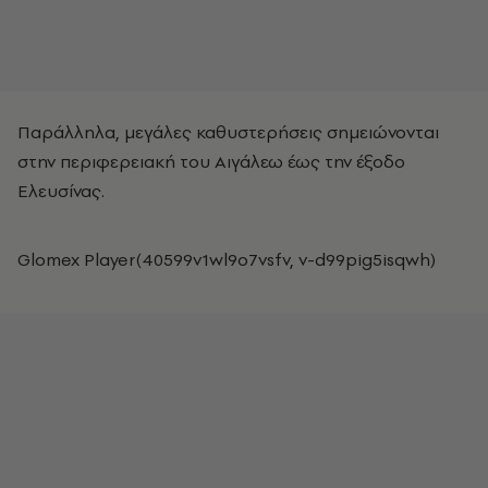
Παράλληλα, μεγάλες καθυστερήσεις σημειώνονται
στην περιφερειακή του Αιγάλεω έως την έξοδο
Ελευσίνας.
Glomex Player(40599v1wl9o7vsfv, v-d99pig5isqwh)