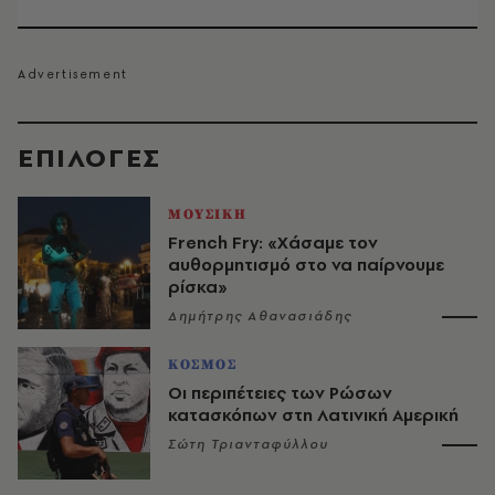
EΠΙΛΟΓΈΣ
ΜΟΥΣΙΚΗ
French Fry: «Χάσαμε τον
αυθορμητισμό στο να παίρνουμε
ρίσκα»
Δημήτρης Αθανασιάδης
ΚΟΣΜΟΣ
Οι περιπέτειες των Ρώσων
κατασκόπων στη Λατινική Αμερική
Σώτη Τριανταφύλλου