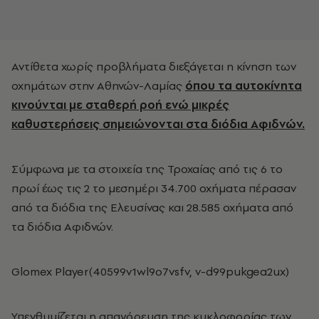
Αντίθετα χωρίς προβλήματα διεξάγεται η κίνηση των
οχημάτων στην Αθηνών-Λαμίας
όπου τα αυτοκίνητα
κινούνται με σταθερή ροή ενώ μικρές
καθυστερήσεις σημειώνονται στα διόδια Αφιδνών.
Σύμφωνα με τα στοιχεία της Τροχαίας από τις 6 το
πρωί έως τις 2 το μεσημέρι 34.700 οχήματα πέρασαν
από τα διόδια της Ελευσίνας και 28.585 οχήματα από
τα διόδια Αφιδνών.
Glomex Player(40599v1wl9o7vsfv, v-d99pukgea2ux)
Υπενθυμίζεται η απαγόρευση της κυκλοφορίας των