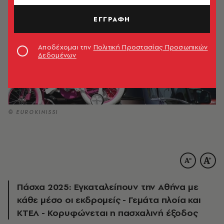
ΕΓΓΡΑΦΗ
Αποδέχομαι την
Πολιτική Προστασίας Προσωπικών
Δεδομένων
© EUROKINISSI
Πάσχα 2025: Εγκαταλείπουν την Αθήνα με
κάθε μέσο οι εκδρομείς - Γεμάτα πλοία και
ΚΤΕΛ - Κορυφώνεται η πασχαλινή έξοδος