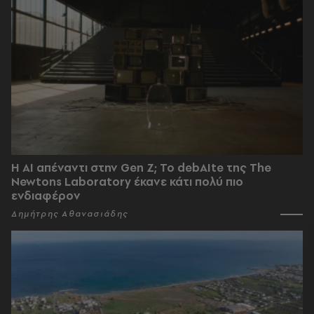
Η AI απέναντι στην Gen Z; Το debAIte της The
Newtons Laboratory έκανε κάτι πολύ πιο
ενδιαφέρον
Δημήτρης Αθανασιάδης