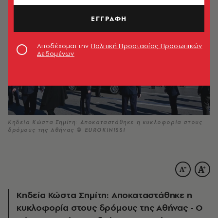
ΕΓΓΡΑΦΗ
Αποδέχομαι την
Πολιτική Προστασίας Προσωπικών
Δεδομένων
Κηδεία Κώστα Σημίτη: Αποκαταστάθηκε η κυκλοφορία στους
δρόμους της Αθήνας © EUROKINISSI
Κηδεία Κώστα Σημίτη: Αποκαταστάθηκε η
κυκλοφορία στους δρόμους της Αθήνας - Ο