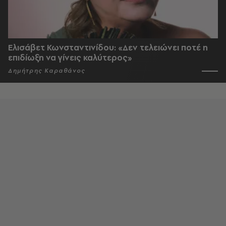
Ελισάβετ Κωνσταντινίδου: «Δεν τελειώνει ποτέ η
επιδίωξη να γίνεις καλύτερος»
Δημήτρης Καραθάνος