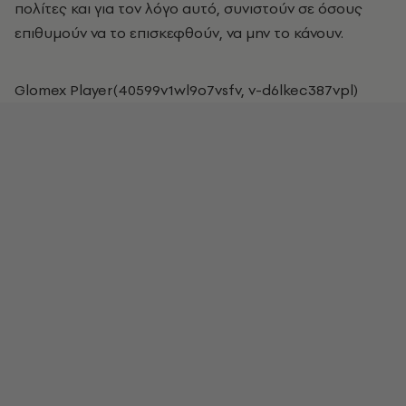
πολίτες και για τον λόγο αυτό, συνιστούν σε όσους
επιθυμούν να το επισκεφθούν, να μην το κάνουν.
Glomex Player(40599v1wl9o7vsfv, v-d6lkec387vpl)