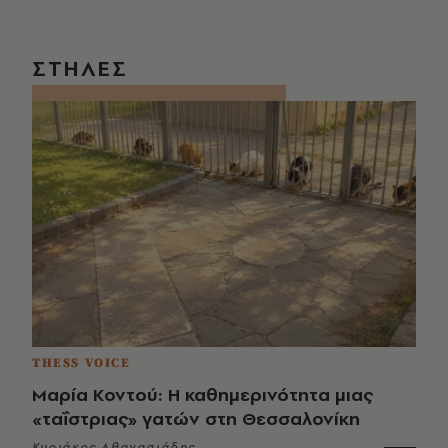
ΣΤΗΛΕΣ
THESS VOICE
Μαρία Κοντού: Η καθημερινότητα μιας
«ταΐστριας» γατών στη Θεσσαλονίκη
Κυριάκος Αθανασιάδης