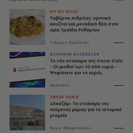
ON MY ROAD
Ταβέρνα Ανδρέας: κρητική
κουζίνα και μοναδική θέα στην
Αγία Τριάδα Ρεθύμνου
Γιώργος Ζαρζώνης
BUSINESS BACKSTAGE
Το νέο στοίχημα της Coca-Cola
- Οι μισθοί των 10.000 ευρώ -
Ψηφίσατε για το ευρώ;
Operator
THESS VOICE
Αλκαζάρ: Το στοίχημα της
επόμενης μέρας για το ιστορικό
μνημείο
Βάσω Βλαχοπούλου