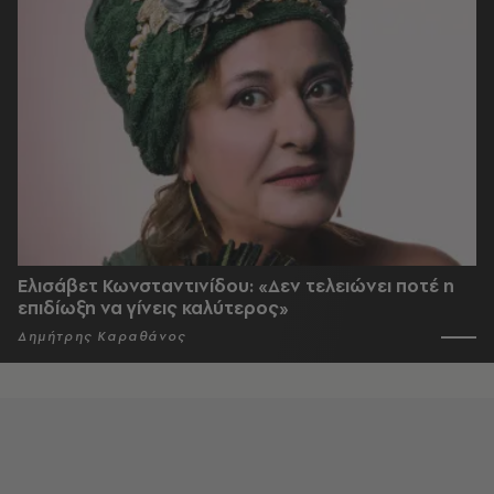
Ελισάβετ Κωνσταντινίδου: «Δεν τελειώνει ποτέ η
επιδίωξη να γίνεις καλύτερος»
Δημήτρης Καραθάνος