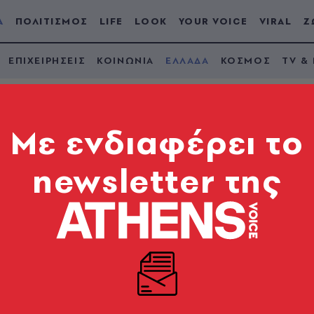
Α
ΠΟΛΙΤΙΣΜΟΣ
LIFE
LOOK
YOUR VOICE
VIRAL
Ζ
ΕΠΙΧΕΙΡΗΣΕΙΣ
ΚΟΙΝΩΝΙΑ
ΕΛΛΑΔΑ
ΚΟΣΜΟΣ
TV &
Mε ενδιαφέρει το
newsletter της
προβλήματα σε Κηφι
ατα στο οδικό δίκτυο του λεκανοπεδίου