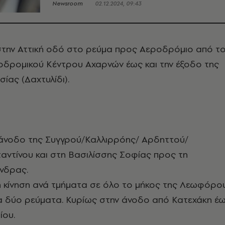
Newsroom
02.12.2024, 09:43
στην Αττική οδό στο ρεύμα προς Αεροδρόμιο από τ
οδρομικού Κέντρου Αχαρνών έως και την έξοδο της
ας (Δαχτυλίδι).
 άνοδο της Συγγρού/Καλλιρρόης/ Αρδηττού/
αντίνου και στη Βασιλίσσης Σοφίας προς τη
νδρας.
η κίνηση ανά τμήματα σε όλο το μήκος της Λεωφόρο
τα δύο ρεύματα. Κυρίως στην άνοδο από Κατεχάκη έ
ίου.