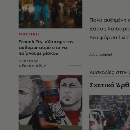
Πολύ αυξημένη 
Δάσος Χαϊδαρίου
ΜΟΥΣΙΚΗ
Λεωφόρου Σχιστ
French Fry: «Χάσαμε τον
αυθορμητισμό στο να
παίρνουμε ρίσκα»
Δημήτρης
Αθανασιάδης
Δυσκολίες στην
Σχετικό Άρ