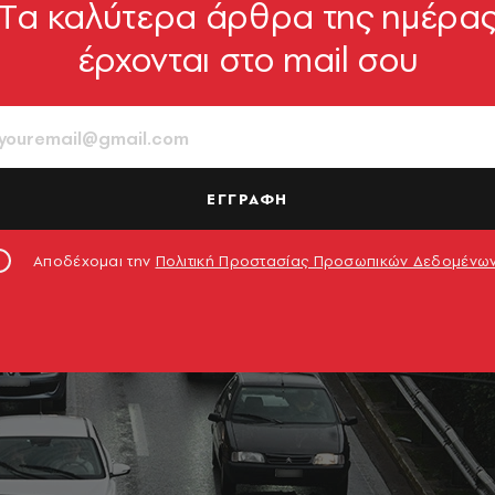
Tα καλύτερα άρθρα της ημέρα
έρχονται στο mail σου
ΕΓΓΡΑΦΗ
Αποδέχομαι την
Πολιτική Προστασίας Προσωπικών Δεδομένω