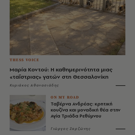
THESS VOICE
Μαρία Κοντού: Η καθημερινότητα μιας
«ταΐστριας» γατών στη Θεσσαλονίκη
Κυριάκος Αθανασιάδης
ON MY ROAD
Ταβέρνα Ανδρέας: κρητική
κουζίνα και μοναδική θέα στην
Αγία Τριάδα Ρεθύμνου
Γιώργος Ζαρζώνης