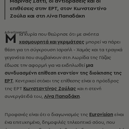
Μαρίνας Σάττι, οι αντιδράσεις και οι
επιθέσεις στην ΕΡΤ, στον Κωνσταντίνο
Ζούλα και στη Λίνα Παπαδάκη
Μ
ία κυρία που θεώρησε ότι με ανόητα
χασμουρητά και γκριμάτσες
μπορεί να πάρει
θέση για τη σύγκρουση Ισραήλ - Χαμάς και τα τραγικά
γεγονότα που συμβαίνουν στη Λωρίδα της Γάζας
έδωσε την αφορμή για να εκδηλωθεί
μια
συνδυασμένη επίθεση εναντίον της διοίκησης της
ΕΡΤ
. Κεντρικοί στόχοι της επίθεσης είναι ο πρόεδρος
της ΕΡΤ
Κωνσταντίνος Ζούλας
και η στενή
συνεργάτιδά του,
Λίνα Παπαδάκη
.
Προφανές είναι ότι ο διαγωνισμός της
Eurovision
είναι
ένα επιτυχημένο, δημοφιλές τηλεοπτικό σόου, που