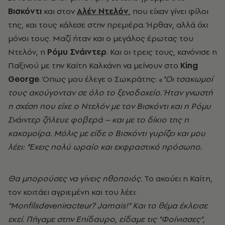
Βισκόντι
και στον
Αλέν Ντελόν
, που είχαν γίνει φίλοι
της, και τους κάλεσε στην πρεμιέρα. Ήρθαν, αλλά όχι
μόνοι τους. Μαζί ήταν και ο μεγάλος έρωτας του
Ντελόν, η
Ρόμυ Σνάιντερ
. Και οι τρεις τους, κανόνισε η
Παξινού με την Καίτη Καλκάνη να μείνουν στο
King
George
. Όπως μου έλεγε ο Σωκράτης: «
"Οι τσακωμοί
τους ακούγονταν σε όλο το ξενοδοχείο. Ήταν γνωστή
η σχέση που είχε ο Ντελόν με τον Βισκόντι και η Ρόμυ
Σνάιντερ ζήλευε φοβερά – και με το δίκιο της η
κακομοίρα. Μόλις με είδε ο Βισκόντι γυρίζει και μου
λέει: "Έχεις πολύ ωραίο και εκφραστικό πρόσωπο.
Θα μπορούσες να γίνεις ηθοποιός.
Το ακούει η Καίτη,
τον κοιτάει αγριεμένη και του λέει:
"
Monfilsdeveniracteur
?
Jamais
!"
K
αι το θέμα έκλεισε
εκεί. Πήγαμε στην Επίδαυρο, είδαμε τις "Φοίνισσες",