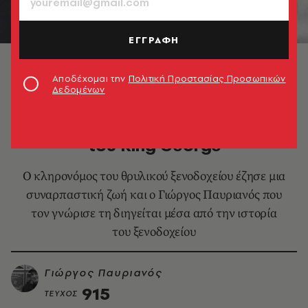
ΕΓΓΡΑΦΗ
Ο Σωκράτης Καλκάνης σε νεαρή ηλικία
Αποδέχομαι την
Πολιτική Προστασίας Προσωπικών
Δεδομένων
ΕΛΛΑΔΑ
Σωκράτης Καλκάνης: Ο βασιλιάς
του King George
Ο κληρονόμος του θρυλικού ξενοδοχείου έζησε μια
συναρπαστική ζωή και ο Γιώργος Παυριανός που
τον γνώρισε τη διηγείται μέσα από την ιστορία
του ξενοδοχείου
Γιώργος Παυριανός
915
ΤΕΥΧΟΣ