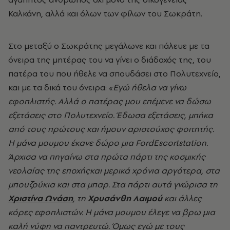
Καλκάνη, αλλά και όλων των φίλων του Σωκράτη.
Στο μεταξύ ο Σωκράτης μεγάλωνε και πάλευε με τα
όνειρα της μητέρας του να γίνει ο διάδοχός της, του
πατέρα του που ήθελε να σπουδάσει στο Πολυτεχνείο,
και με τα δικά του όνειρα: «
Εγώ ήθελα να γίνω
εφοπλιστής. Αλλά ο πατέρας μου επέμενε να δώσω
εξετάσεις στο Πολυτεχνείο. Έδωσα εξετάσεις, μπήκα
από τους πρώτους και ήμουν αριστούχος φοιτητής.
Η μάνα μουμου έκανε δώρο μια
Ford
Ε
scortstation
.
Άρχισα να πηγαίνω στα πρώτα πάρτι της κοσμικής
νεολαίας της εποχήςκαι μερικά χρόνια αργότερα, στα
μπουζούκια και στα μπαρ. Στα πάρτι αυτά γνώρισα τη
Χριστίνα Ωνάση
, τη
Χρυσάνθη Λαιμού
και άλλες
κόρες εφοπλιστών. Η μάνα μουμου έλεγε να βρω μια
καλή νύφη να παντρευτώ. Όμως εγώ με τους