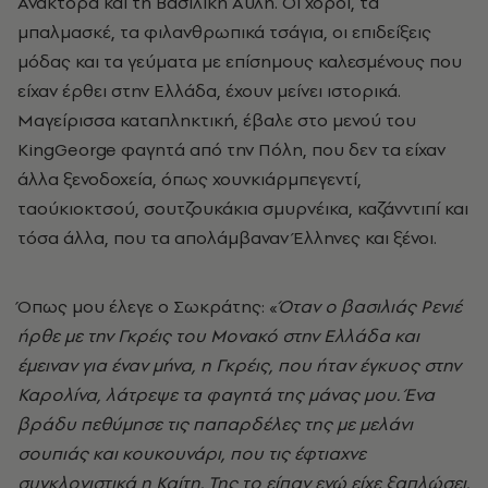
Ανάκτορα και τη Βασιλική Αυλή. Οι χοροί, τα
μπαλμασκέ, τα φιλανθρωπικά τσάγια, οι επιδείξεις
μόδας και τα γεύματα με επίσημους καλεσμένους που
είχαν έρθει στην Ελλάδα, έχουν μείνει ιστορικά.
Μαγείρισσα καταπληκτική, έβαλε στο μενού του
KingGeorge φαγητά από την Πόλη, που δεν τα είχαν
άλλα ξενοδοχεία, όπως χουνκιάρμπεγεντί,
ταούκιοκτσού, σουτζουκάκια σμυρνέικα, καζάνντιπί και
τόσα άλλα, που τα απολάμβαναν Έλληνες και ξένοι.
Όπως μου έλεγε ο Σωκράτης: «
Όταν ο βασιλιάς Ρενιέ
ήρθε με την Γκρέις του Μονακό στην Ελλάδα και
έμειναν για έναν μήνα, η Γκρέις, που ήταν έγκυος στην
Καρολίνα, λάτρεψε τα φαγητά της μάνας μου. Ένα
βράδυ
πεθύμησε τις παπαρδέλες της με μελάνι
σουπιάς και κουκουνάρι, που τις έφτιαχνε
συγκλονιστικά η Καίτη. Της το είπαν ενώ είχε ξαπλώσει.