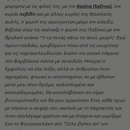
μπιρίμπα με τις φίλες της, με την
Κατίνα Παξινού
, την
κυρία
Λεβίδη
και με άλλες κυρίες της Βασιλικής
Αυλής, η φωνή της ακούγονταν μέχρι την είσοδο.
Βέβαια όλες τις σκέπαζε η φωνή της Παξινού με την
θρυλική ατάκα:
"Τι το πετάς κάτω το ατού, μωρή;"
Εγώ
ήμουν παιδάκι, κρυβόμουν πίσω από τις κουρτίνες
και τις παρακολουθούσα. Εκείνη την εποχή πήγαινα
στη Βαρβάκειο πάντα με συνοδεία. Μπορεί ο
Εμφύλιος να είχε λήξει, αλλά οι άνθρωποι ήταν
αγριεμένοι, φτωχοί κι απελπισμένοι. Αν με έβλεπαν
μόνο μου στον δρόμο, καλοπλυμένο και
καλοσιδερωμένο, θα καταλάβαιναν ότι είμαι
βουτυρόπαιδο και θα μου ορμούσαν. Έτσι, κάθε πρωί
με πήγαινε ο σοφέρ στο σχολείο με τη Μερσεντές και
όταν σχολάγαμε ερχόταν και με έπαιρνε και γυρίζαμε.
Σαν τη Βουγιουκλάκη στο "Ξύλο βγήκε απ’ τον