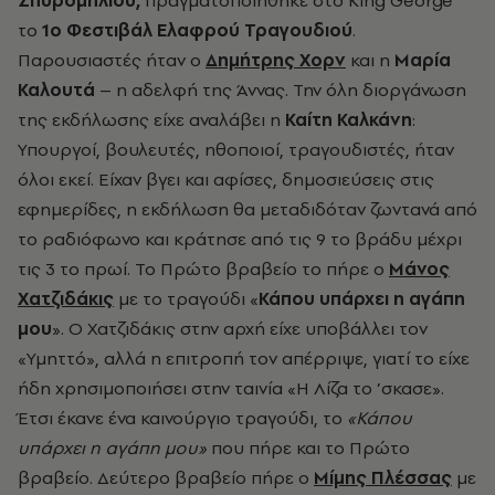
τo
1
o
Φεστιβάλ Ελαφρού Τραγουδιού
.
Παρουσιαστές ήταν ο
Δημήτρης Χορν
και η
Μαρία
Καλουτά
– η αδελφή της Άννας. Την όλη διοργάνωση
της εκδήλωσης είχε αναλάβει η
Καίτη Καλκάνη
:
Υπουργοί, βουλευτές, ηθοποιοί, τραγουδιστές, ήταν
όλοι εκεί. Είχαν βγει και αφίσες, δημοσιεύσεις στις
εφημερίδες, η εκδήλωση θα μεταδιδόταν ζωντανά από
το ραδιόφωνο και κράτησε από τις 9 το βράδυ μέχρι
τις 3 το πρωί. Το Πρώτο βραβείο το πήρε ο
Μάνος
Χατζιδάκις
με το τραγούδι «
Κάπου υπάρχει η αγάπη
μου
». Ο Χατζιδάκις στην αρχή είχε υποβάλλει τον
«Υμηττό», αλλά η επιτροπή τον απέρριψε, γιατί το είχε
ήδη χρησιμοποιήσει στην ταινία «Η Λίζα το ’σκασε».
Έτσι έκανε ένα καινούργιο τραγούδι, το
«Κάπου
υπάρχει η αγάπη μου»
που πήρε και το Πρώτο
βραβείο. Δεύτερο βραβείο πήρε ο
Μίμης Πλέσσας
με