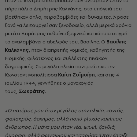
ήταν το κέντρο επιχειρήσεων των ανταρτών. Όταν το
πήρε πάλι ο Δημήτρης Καλκάνης, στα υπόγειά του
βρέθηκαν όπλα, χειροβομβίδες και δυναμίτες. Άρχισε
ξανά να λειτουργεί σαν ξενοδοχείο, αλλά μερικά χρόνια
μετά ο Δημήτρης πεθαίνει ξαφνικά και κάποια στιγμή
το αναλαμβάνει ο αδελφός του, Βασίλης. Ο
Βασίλης
Καλκάνης,
ήταν διαπρεπής νομικός, καθηγητής της
Νομικής, φιλότεχνος και συλλέκτης πινάκων
ζωγραφικής. Σε μεγάλη ηλικία παντρεύτηκε την
Κωνσταντινοπολίτισσα
Καίτη Σοϊμοίρη
, και στις 4
Ιουλίου 1944, γεννήθηκε ο μοναχογιός
τους,
Σωκράτης
.
«Ο πατέρας μου ήταν μεγάλος στην ηλικία, κοντός,
φαλακρός, άσχημος, αλλά πολύ γλυκός καιήπιος
άνθρωπος. Η μάνα μου ήταν νέα, ψηλή, ξανθιά,
όμορφη, αλλά φωνακλού και τσαούσα. Όταν έπαιζε