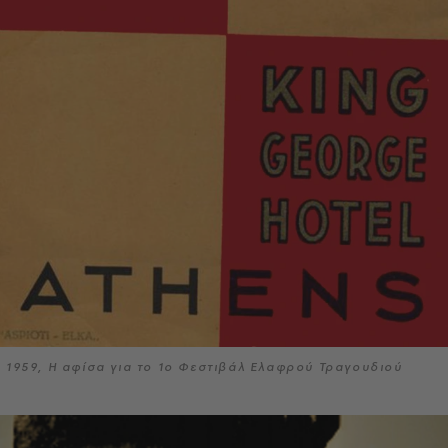
1959, Η αφίσα για το 1ο Φεστιβάλ Ελαφρού Τραγουδιού