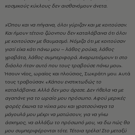
κοσμικούς κύκλους δεν αισθανόμουν άνετα.
»Όπου και να πήγαινα, όλοι γύριζαν και με κοιτούσαν.
Και ήμουν τέτοιο ζώονπου δεν καταλάβαινα ότι όλοι
με κοιτούσαν με θαυμασμό. Νόμιζα ότι με κοιτούσαν
γιατί είχα κάτι πάνω μου – λάθος ρούχα, λάθος
γραβάτα, λάθος συμπεριφορά. Αναρωτιόμουν τι στο
διάολο ήταν αυτό που τους τραβούσε πάνω μου
».
Ήσουν νέος, ωραίος και πλούσιος, Σωκράτη μου. Αυτά
τους τραβούσαν. «
Κάπου ενστικτωδώς το
καταλάβαινα. Αλλά δεν μου άρεσε. Δεν ήθελα να με
αγαπάνε για το ωραίο μου πρόσωπο. Αφού μερικές
φορές έχωνα τα νύχια μου και γρατσούναγα τα
μάγουλά μου μέχρι να ματώσουν, για να γίνω
άσχημος, να αλλάξω το πρόσωπό μου, να δω πώς θα
μου συμπεριφέρονται τότε. Τέτοια τρέλα! Στο μεταξύ