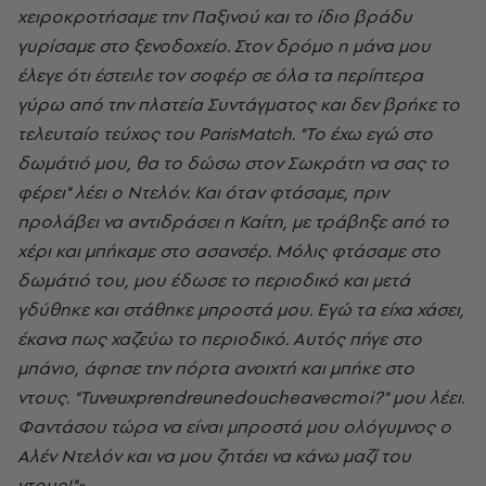
χειροκροτήσαμε την Παξινού και το ίδιο βράδυ
γυρίσαμε στο ξενοδοχείο. Στον δρόμο η μάνα μου
έλεγε ότι έστειλε τον σοφέρ σε όλα τα περίπτερα
γύρω από την πλατεία Συντάγματος και δεν βρήκε το
τελευταίο τεύχος του
ParisMatch
. "
To
έχω εγώ στο
δωμάτιό μου, θα το δώσω στον Σωκράτη να σας το
φέρει" λέει ο Ντελόν. Και όταν φτάσαμε, πριν
προλάβει να αντιδράσει η Καίτη, με τράβηξε από το
χέρι και μπήκαμε στο ασανσέρ. Μόλις φτάσαμε στο
δωμάτιό του, μου έδωσε το περιοδικό και μετά
γδύθηκε και στάθηκε μπροστά μου. Εγώ τα είχα χάσει,
έκανα πως χαζεύω το περιοδικό. Αυτός πήγε στο
μπάνιο, άφησε την πόρτα ανοιχτή και μπήκε στο
ντους. "
Tuveuxprendreunedoucheavecmoi
?" μου λέει.
Φαντάσου τώρα να είναι μπροστά μου ολόγυμνος ο
Αλέν Ντελόν και να μου ζητάει να κάνω μαζί του
ντους!"»