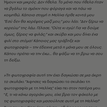
Ήμουν και μικρός. Δεν ήθελα. Το μόνο που ήθελα ήταν
να βγάλω το σμόκιν που φόραγα και να πάω να
κοιμηθώ. Κάποια στιγμή η Μελίνα ήρθε κοντά μου
"Εσύ δεν θα χορέψεις μαζί μου;" μου λέει. "Δεν ξέρω να
χορεύω" της λέω. Γέλασε. "Ούτε κι εγώ! Για να δούμε
όμως, ξέρεις να φιλάς;" και σκύβει και μου δίνει ένα
φιλί στο στόμα! Κάποιος μας τράβηξε και
φωτογραφία – την έδειχνε μετά η μάνα μου σε όλους.
Κάπου πρέπει να την έχω… θα ψάξω να τη βρω να σου
τη δείξω.
»Τη φωτογραφία αυτή την έχει δαγκώσει σε μια άκρη
το σκυλάκι
. "Άφησες να δαγκώσει το σκυλάκι τη
φωτογραφία με τη Μελίνα;" είχα πει στον πατέρα μου.
"
Ε, τι να κάνω αγοράκι μου, είχε βρει τον φάκελο με
τις φωτογραφίες και μασούλησε αυτή με τη Μελίνα!
"