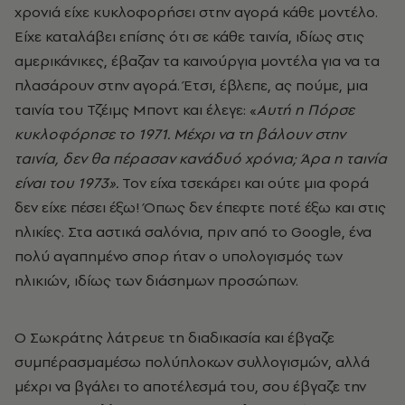
χρονιά είχε κυκλοφορήσει στην αγορά κάθε μοντέλο.
Eίχε καταλάβει επίσης ότι σε κάθε ταινία, ιδίως στις
αμερικάνικες, έβαζαν τα καινούργια μοντέλα για να τα
πλασάρουν στην αγορά. Έτσι, έβλεπε, ας πούμε, μια
ταινία του Τζέιμς Μποντ και έλεγε: «
Αυτή η Πόρσε
κυκλοφόρησε το 1971. Μέχρι να τη βάλουν στην
ταινία, δεν θα πέρασαν κανάδυό χρόνια; Άρα η ταινία
είναι του 1973».
Τον είχα τσεκάρει και ούτε μια φορά
δεν είχε πέσει έξω! Όπως δεν έπεφτε ποτέ έξω και στις
ηλικίες. Στα αστικά σαλόνια, πριν από το Google, ένα
πολύ αγαπημένο σπορ ήταν ο υπολογισμός των
ηλικιών, ιδίως των διάσημων προσώπων.
Ο Σωκράτης λάτρευε τη διαδικασία και έβγαζε
συμπέρασμαμέσω πολύπλοκων συλλογισμών, αλλά
μέχρι να βγάλει το αποτέλεσμά του, σου έβγαζε την