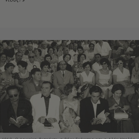
1960, Ο Λουκίνο Βισκόντι, η Ρόμι Σνάιντερ και ο Αλέν Ντελόν