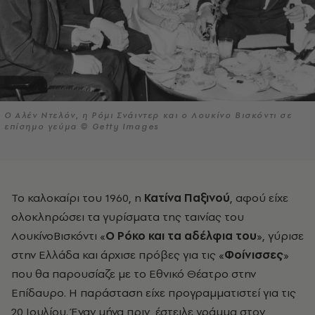
Ο Aλέν Ντελόν, η Ρόμι Σνάιντερ και ο Λουκίνο Βισκόντι σε
επίσημο γεύμα © Getty Images
Το καλοκαίρι του 1960, η
Κατίνα Παξινού
, αφού είχε
ολοκληρώσει τα γυρίσματα της ταινίας του
ΛουκίνοΒισκόντι «
Ο Ρόκο και τα αδέλφια του
», γύρισε
στην Ελλάδα και άρχισε πρόβες για τις «
Φοίνισσες
»
που θα παρουσίαζε με το Εθνικό Θέατρο στην
Επίδαυρο. Η παράσταση είχε προγραμματιστεί για τις
20 Ιουλίου. Έναν μήνα πριν, έστειλε γράμμα στον