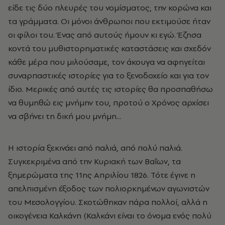
είδε τις δύο πλευρές του νομίσματος, την κορώνα και
τα γράμματα. Οι μόνοι άνθρωποι που εκτιμούσε ήταν
οι φίλοι του. Ένας από αυτούς ήμουν κι εγώ. Έζησα
κοντά του μυθιστορηματικές καταστάσεις και σχεδόν
κάθε μέρα που μιλούσαμε, τον άκουγα να αφηγείται
συναρπαστικές ιστορίες για το ξενοδοχείο και για τον
ίδιο. Μερικές από αυτές τις ιστορίες θα προσπαθήσω
να θυμηθώ εις μνήμην του, προτού ο Χρόνος αρχίσει
να σβήνει τη δική μου μνήμη...
Η ιστορία ξεκινάει από παλιά, από πολύ παλιά.
Συγκεκριμένα από την Κυριακή των Βαΐων, τα
ξημερώματα της 11ης Απριλίου 1826. Τότε έγινε η
απελπισμένη έξοδος των πολιορκημένων αγωνιστών
του Μεσολογγίου. Σκοτώθηκαν πάρα πολλοί, αλλά η
οικογένεια Καλκάνη (Καλκάνι είναι το όνομα ενός πολύ