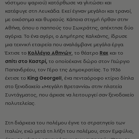
νόστιμου ψαριού) κατόρθωσε να γλιτώσει και
κατέφυγε στη Λευκάδα. Εκεί έγιναν μεγάλοι και τρανοί,
με οικόσημα και θυρεούς. Κάποια στιγμή ήρθαν στην
Αθήνα, όπου ο παππούς του Σωκράτης, απέκτησε δύο
αγόρια. Το ένα αγόρι, ο Δημήτρης Καλκάνης, ίδρυσε
μια τεχνική εταιρεία που αναλάμβανε μεγάλα έργα.
Έχτισε το
Κολλέγιο Αθηνών
, το θέατρο
Rex
και το
σπίτι στο Καστρί,
το οποίοέκανε δώρο στον Γεώργιο
Παπανδρέου, τον Γέρο της Δημοκρατίας. Tο 1936
έχτισε το
King GeorgeII
, ένα πενταόροφο κτίριο δίπλα
στο ξενοδοχείο «Μεγάλη Βρεταννία» στην πλατεία
Συντάγματος, που άρχισε να λειτουργεί σαν ξενοδοχείο
πολυτελείας.
Στη διάρκεια του πολέμου έγινε το στρατηγείο των
Ιταλών, ενώ μετά τη λήξη του πολέμου, στον Εμφύλιο,