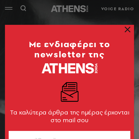
VOICE RADIO
Mε ενδιαφέρει το
newsletter της
Tα καλύτερα άρθρα της ημέρας έρχονται
στο mail σου