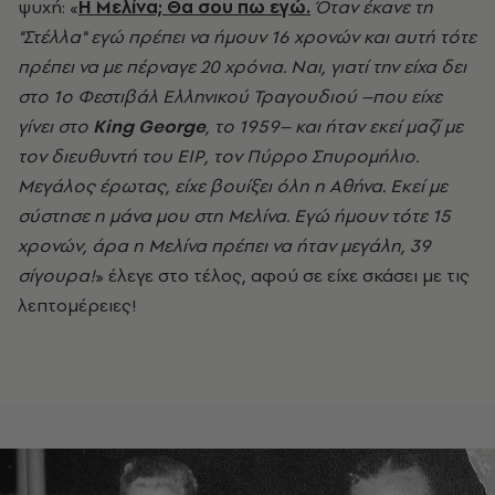
ψυχή: «
Η Μελίνα; Θα σου πω εγώ.
Όταν έκανε τη
"Στέλλα" εγώ πρέπει να ήμουν 16 χρονών και αυτή τότε
πρέπει να με πέρναγε 20 χρόνια. Ναι, γιατί την είχα δει
στο 1ο Φεστιβάλ Ελληνικού Τραγουδιού –που είχε
γίνει στο
King George
, το 1959– και ήταν εκεί μαζί με
τον διευθυντή του ΕΙΡ, τον Πύρρο Σπυρομήλιο.
Μεγάλος έρωτας, είχε βουίξει όλη η Αθήνα. Εκεί με
σύστησε η μάνα μου στη Μελίνα. Εγώ ήμουν τότε 15
χρονών, άρα η Μελίνα πρέπει να ήταν μεγάλη, 39
σίγουρα!
» έλεγε στο τέλος, αφού σε είχε σκάσει με τις
λεπτομέρειες!