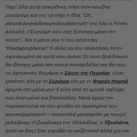
Παρ’ όλα αυτά σηκώθηκε, πήγε στην κουζίνα,
μαγείρεψε και της τα πήγε η ίδια. "
Oh
,
d
é
sol
é
der
é
veilleraumilieudelanuit
!" της λέει ο Ρενιέ».
Δηλαδή; «"Συγνώμη που σας ξύπνησα μέσα στη
νύχτα"… Και η μάνα σου τι του απαντάει;
"
Pasdeprobleme
!" Τι άλλο να του απαντήσει; Ήταν
αφοσιωμένη σε αυτό που έκανε! Σε ποιο ξενοδοχείο
θα ζήταγες μέσα στη νύχτα παπαρδέλες και θα σου
τις έφτιαχναν; Θυμάμαι ο
Σάχης της Περσίας
, όταν
ερχόταν, είτε με τη
Σοράγια
είτε με τη
Φαράχ Ντιμπά
,
έφερνε στη μάνα μου 5 κιλά από το χρυσό χαβιάρι,
που ήταν μόνο για βασιλιάδες. Μετά όμως την
παρακαλούσε να του φτιάξει το αγαπημένο του
χουνκιάρμπεγεντί – κοκκινιστό μοσχαράκι με πουρέ
μελιτζάνας. Η βασίλισσα της Ολλανδίας, η
Τζουλιάνα
,
αυτή να δεις! Είχε ταράξει το καζάνντιπί! Αλλά για την