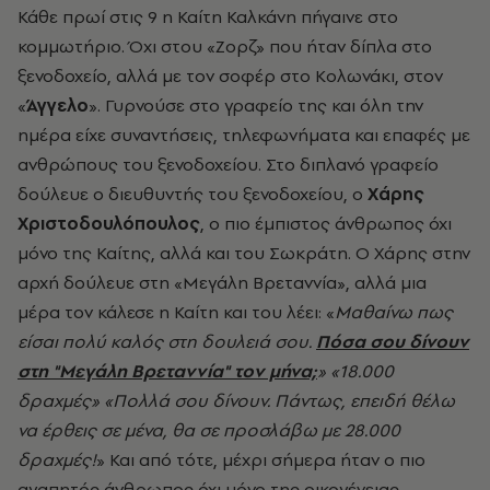
Κάθε πρωί στις 9 η Καίτη Καλκάνη πήγαινε στο
κομμωτήριο. Όχι στου «Ζορζ» που ήταν δίπλα στο
ξενοδοχείο, αλλά με τον σοφέρ στο Κολωνάκι, στον
«
Άγγελο
». Γυρνούσε στο γραφείο της και όλη την
ημέρα είχε συναντήσεις, τηλεφωνήματα και επαφές με
ανθρώπους του ξενοδοχείου. Στο διπλανό γραφείο
δούλευε ο διευθυντής του ξενοδοχείου, ο
Χάρης
Χριστοδουλόπουλος
, ο πιο έμπιστος άνθρωπος όχι
μόνο της Καίτης, αλλά και του Σωκράτη. Ο Χάρης στην
αρχή δούλευε στη «Μεγάλη Βρεταννία», αλλά μια
μέρα τον κάλεσε η Καίτη και του λέει: «
Μαθαίνω πως
είσαι πολύ καλός στη δουλειά σου.
Πόσα σου δίνουν
στη "
Μεγάλη Βρεταννία
" τον μήνα;
» «18.000
δραχμές» «Πολλά σου δίνουν. Πάντως, επειδή θέλω
να έρθεις σε μένα, θα σε προσλάβω με 28.000
δραχμές!
» Και από τότε, μέχρι σήμερα ήταν ο πιο
αγαπητός άνθρωπος όχι μόνο της οικογένειας