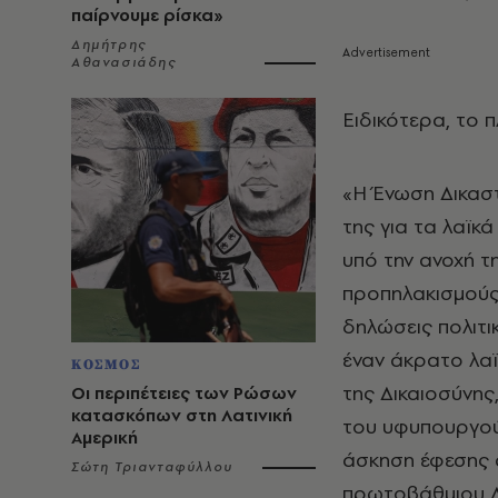
παίρνουμε ρίσκα»
Δημήτρης
Αθανασιάδης
Ειδικότερα, το π
«Η Ένωση Δικαστ
της για τα λαϊκ
υπό την ανοχή τη
προπηλακισμούς 
δηλώσεις πολιτ
έναν άκρατο λα
ΚΟΣΜΟΣ
της Δικαιοσύνης
Οι περιπέτειες των Ρώσων
κατασκόπων στη Λατινική
του υφυπουργού 
Αμερική
άσκηση έφεσης 
Σώτη Τριανταφύλλου
πρωτοβάθμιου Δ