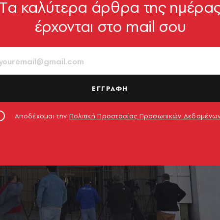
Tα καλύτερα άρθρα της ημέρα
έρχονται στο mail σου
ΕΓΓΡΑΦΗ
Αποδέχομαι την
Πολιτική Προστασίας Προσωπικών Δεδομένω