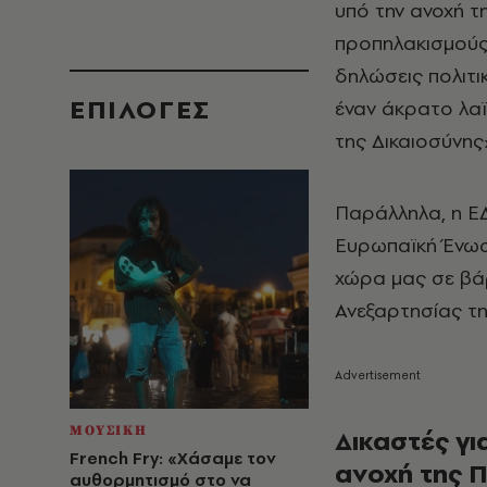
υπό την ανοχή τη
προπηλακισμούς 
δηλώσεις πολιτ
EΠΙΛΟΓΈΣ
έναν άκρατο λα
της Δικαιοσύνης
Παράλληλα, η ΕΔ
Ευρωπαϊκή Ένωσ
χώρα μας σε βάρ
Ανεξαρτησίας τη
ΜΟΥΣΙΚΗ
Δικαστές γι
French Fry: «Χάσαμε τον
ανοχή της Π
αυθορμητισμό στο να