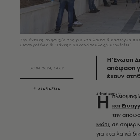
Την έντονη ανησυχία της για «τα λαϊκά δικαστήρια π
Εισαγγελέων © Γιάννης Παναγόπουλος/Eurokinissi
Η Ένωση Δι
απόφαση γι
30.04.2024, 14:02
έχουν στηθ
1’ ΔΙΑΒΑΣΜΑ
Η
πλειοψηφί
και Εισαγ
την απόφα
Μάτι
, σε σημερι
για «τα λαϊκά δ