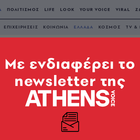
Α
ΠΟΛΙΤΙΣΜΟΣ
LIFE
LOOK
YOUR VOICE
VIRAL
Ζ
ΕΠΙΧΕΙΡΗΣΕΙΣ
ΚΟΙΝΩΝΙΑ
ΕΛΛΑΔΑ
ΚΟΣΜΟΣ
TV &
Mε ενδιαφέρει το
newsletter της
αι Εισαγγελέων για
ϊκά δικαστήρια»
 Ένωση Δικαστών