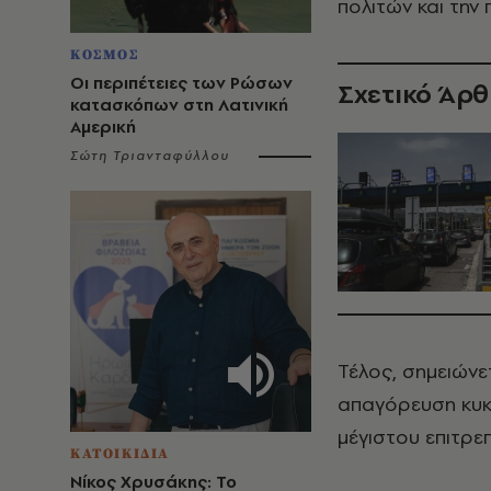
πολιτών και την
ΚΟΣΜΟΣ
Οι περιπέτειες των Ρώσων
Σχετικό Άρ
κατασκόπων στη Λατινική
Αμερική
Σώτη Τριανταφύλλου
Τέλος, σημειώνετ
απαγόρευση κυ
μέγιστου επιτρε
ΚΑΤΟΙΚΙΔΙΑ
Νίκος Χρυσάκης: Το