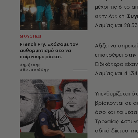
μέχρι τις 6 το 
στην Αττική.
Συγκ
Λαμίας και 28.5
ΜΟΥΣΙΚΗ
French Fry: «Χάσαμε τον
Αξίζει να σημειω
αυθορμητισμό στο να
επιστρέψει στην
παίρνουμε ρίσκα»
Ειδικότερα είχαν
Δημήτρης
Αθανασιάδης
Λαμίας και 41.3
Υπενθυμίζεται ό
βρίσκονται σε α
όσο και τα μέσα
Τροχαίας Αστυνό
οδικό δίκτυο τη