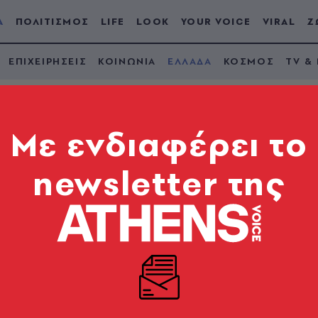
Α
ΠΟΛΙΤΙΣΜΟΣ
LIFE
LOOK
YOUR VOICE
VIRAL
Ζ
ΕΠΙΧΕΙΡΗΣΕΙΣ
ΚΟΙΝΩΝΙΑ
ΕΛΛΑΔΑ
ΚΟΣΜΟΣ
TV &
Mε ενδιαφέρει το
newsletter της
αι αυξημένη κίνηση 
ι τα Μέγαρα