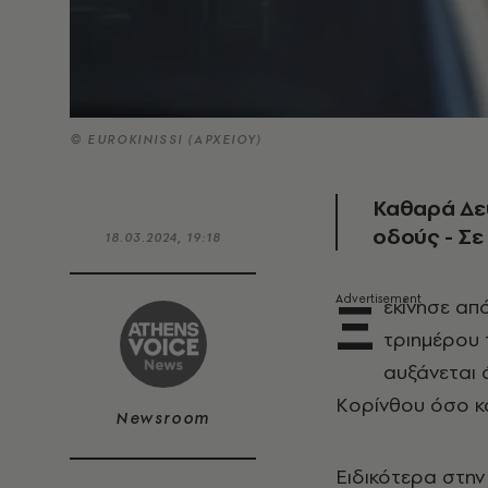
© EUROKINISSI (ΑΡΧΕΙΟΥ)
Καθαρά Δευ
οδούς - Σε
18.03.2024, 19:18
Ξ
εκίνησε απ
τριημέρου
αυξάνεται 
Κορίνθου όσο κα
Newsroom
Ειδικότερα στην