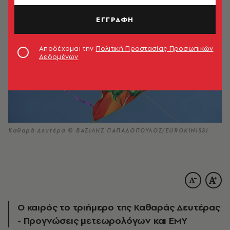
ΕΓΓΡΑΦΗ
Αποδέχομαι την
Πολιτική Προστασίας Προσωπικών
Δεδομένων
Καθαρά Δευτέρα © ΒΑΣΙΛΗΣ ΠΑΠΑΔΟΠΟΥΛΟΣ/EUROKINISSI
Ο καιρός το τριήμερο της Καθαράς Δευτέρας
- Προγνώσεις μετεωρολόγων και ΕΜΥ