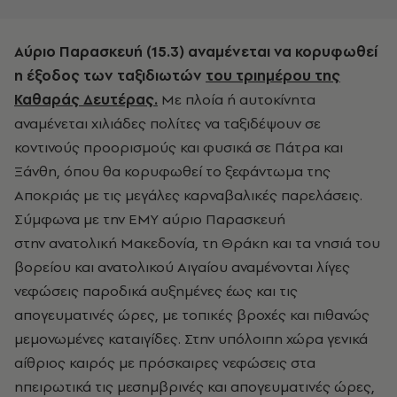
Αύριο Παρασκευή (15.3) αναμένεται να κορυφωθεί
η έξοδος των ταξιδιωτών
του τριημέρου της
Καθαράς Δευτέρας
.
Με πλοία ή αυτοκίνητα
αναμένεται χιλιάδες πολίτες να ταξιδέψουν σε
κοντινούς προορισμούς και φυσικά σε Πάτρα και
Ξάνθη, όπου θα κορυφωθεί το ξεφάντωμα της
Αποκριάς με τις μεγάλες καρναβαλικές παρελάσεις.
Σύμφωνα με την ΕΜΥ αύριο Παρασκευή
στην
ανατολική Μακεδονία, τη Θράκη και τα νησιά του
βορείου και ανατολικού Αιγαίου αναμένονται λίγες
νεφώσεις παροδικά αυξημένες έως και τις
απογευματινές ώρες, με τοπικές βροχές και πιθανώς
μεμονωμένες καταιγίδες.
Στην υπόλοιπη χώρα γενικά
αίθριος καιρός με πρόσκαιρες νεφώσεις στα
ηπειρωτικά τις μεσημβρινές και απογευματινές ώρες,