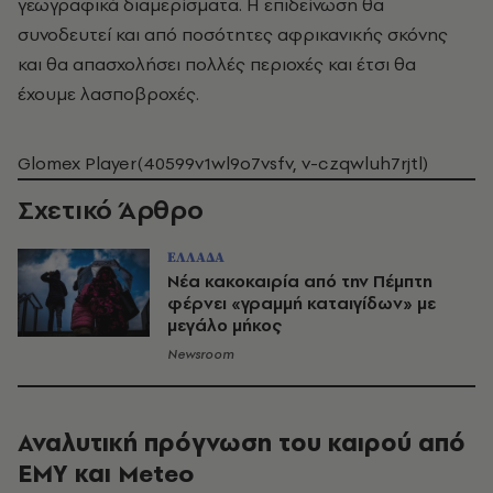
γεωγραφικά διαμερίσματα. Η επιδείνωση θα
συνοδευτεί και από ποσότητες αφρικανικής σκόνης
και θα απασχολήσει πολλές περιοχές και έτσι θα
έχουμε λασποβροχές.
Glomex Player(40599v1wl9o7vsfv, v-czqwluh7rjtl)
Σχετικό Άρθρο
ΕΛΛΑΔΑ
Νέα κακοκαιρία από την Πέμπτη
φέρνει «γραμμή καταιγίδων» με
μεγάλο μήκος
Newsroom
Αναλυτική πρόγνωση του καιρού από
ΕΜΥ και Meteo