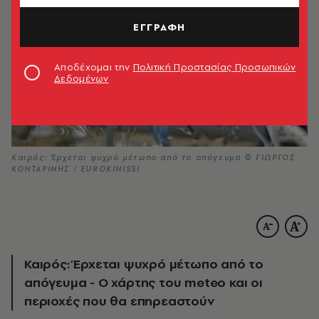
ΕΓΓΡΑΦΗ
Αποδέχομαι την
Πολιτική Προστασίας Προσωπικών
Δεδομένων
Καιρός: Έρχεται ψυχρό μέτωπο από το απόγευμα © ΓΙΩΡΓΟΣ
ΚΟΝΤΑΡΙΝΗΣ / EUROKINISSI
Καιρός: Έρχεται ψυχρό μέτωπο από το
απόγευμα - Ο χάρτης του meteo και οι
περιοχές που θα επηρεαστούν