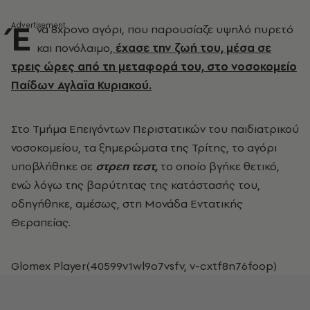
Έ
να 8χρονο αγόρι, που παρουσίαζε υψηλό πυρετό
και πονόλαιμο,
έχασε την ζωή του, μέσα σε
τρεις ώρες από τη μεταφορά του, στο νοσοκομείο
Παίδων Αγλαϊα Κυριακού.
Στο Τμήμα Επειγόντων Περιστατικών του παιδιατρικού
νοσοκομείου, τα ξημερώματα της Τρίτης, το αγόρι
υποβλήθηκε σε
στρεπ τεστ,
το οποίο βγήκε θετικό,
ενώ λόγω της βαρύτητας της κατάστασής του,
οδηγήθηκε, αμέσως, στη Μονάδα Εντατικής
Θεραπείας.
Glomex Player(40599v1wl9o7vsfv, v-cxtf8n76foop)