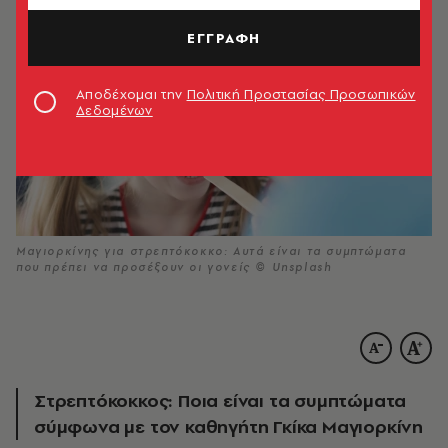
ΕΓΓΡΑΦΗ
Αποδέχομαι την
Πολιτική Προστασίας Προσωπικών
Δεδομένων
Μαγιορκίνης για στρεπτόκοκκο: Αυτά είναι τα συμπτώματα
που πρέπει να προσέξουν οι γονείς © Unsplash
Στρεπτόκοκκος: Ποια είναι τα συμπτώματα
σύμφωνα με τον καθηγήτη Γκίκα Μαγιορκίνη