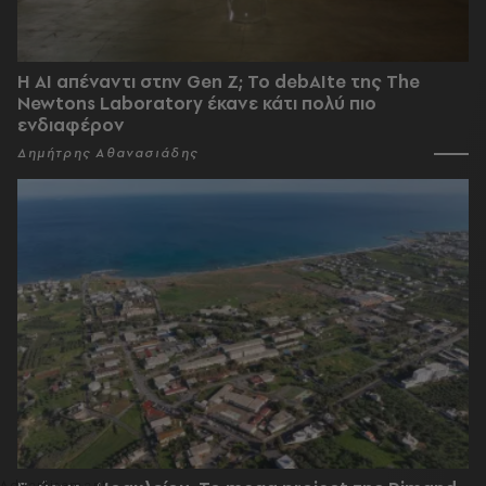
Η AI απέναντι στην Gen Z; Το debAIte της The
Newtons Laboratory έκανε κάτι πολύ πιο
ενδιαφέρον
Δημήτρης Αθανασιάδης