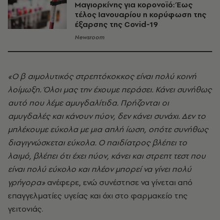
Μαγιορκίνης για κορονοϊό: Έως
τέλος Ιανουαρίου η κορύφωση της
έξαρσης της Covid-19
Newsroom
«Ο β αιμολυτικός στρεπτόκοκκος είναι πολύ κοινή
λοίμωξη. Όλοι μας την έχουμε περάσει. Κάνει συνήθως
αυτό που λέμε αμυγδαλίτιδα. Πρήζονται οι
αμυγδαλές και κάνουν πύον, δεν κάνει συνάχι. Δεν το
μπλέκουμε εύκολα με μια απλή ίωση, οπότε συνήθως
διαγιγνώσκεται εύκολα. Ο παιδίατρος βλέπει το
λαιμό, βλέπει ότι έχει πύον, κάνει και στρεπτ τεστ που
είναι πολύ εύκολο και πλέον μπορεί να γίνει πολύ
γρήγορα»
ανέφερε, ενώ συνέστησε να γίνεται από
επαγγελματίες υγείας και όχι στο φαρμακείο της
γειτονιάς.