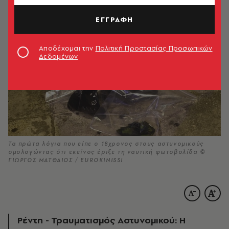
ΕΓΓΡΑΦΗ
Αποδέχομαι την
Πολιτική Προστασίας Προσωπικών
Δεδομένων
Τα πρώτα λόγια που είπε ο 18χρονος στους αστυνομικούς
ομολογώντας ότι εκείνος έριξε τη ναυτική φωτοβολίδα ©
ΓΙΩΡΓΟΣ ΜΑΤΘΑΙΟΣ / EUROKINISSI
Ρέντη - Τραυματισμός Αστυνομικού: Η