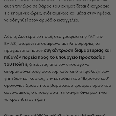
αυτή την ώρα σε βάρος του σχηματίζεται δικογραφία.
Τις επόμενες ώρες, ενδεχομένως και μέσα στην ημέρα,
να οδηγηθεί στον αρμόδιο εισαγγελέα.
Αύριο, Δευτέρα το πρωί, στα γραφεία της ΥΑΤ της
ΕΛ.ΑΣ., αναμένεται σύμφωνα με πληροφορίες να
πραγματοποιήσουν
συγκέντρωση διαμαρτυρίας και
πιθανόν πορεία προς το υπουργείο Προστασίας
του Πολίτη
, ζητώντας από τον υπουργό να
απομακρύνει τους αστυνομικούς από τη φύλαξη των
γηπέδων και κυρίως, την καταδίκη του 18χρονου καθ’
ομολογίαν δράστη του βαρύτατου τραυματισμού του
αστυνομικού, ο οποίος αυτή τη στιγμή δίνει μάχη για
να κρατηθεί στη ζωή.
Glomex Player(40599v1wl9o7vsfv, v-cxkk6my7uvgp)