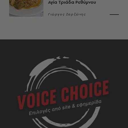
Αγία Τριάδα Ρεθύμνου
Γιώργος Ζαρζώνης