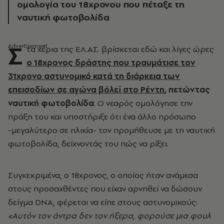
ομολογία του 18χρονου που πέταξε τη
ναυτική φωτοβολίδα
Σ
τα χέρια της ΕΛ.ΑΣ. βρίσκεται εδώ και λίγες ώρες
ο 18χρονος δράστης που τραυμάτισε τον
31χρονο αστυνομικό κατά τη διάρκεια των
επεισοδίων σε αγώνα βόλεϊ στο Ρέντη
, πετώντας
ναυτική φωτοβολίδα
. Ο νεαρός ομολόγησε την
πράξη του και υποστήριξε ότι ένα άλλο πρόσωπο
-μεγαλύτερο σε ηλικία- τον προμήθευσε με τη ναυτική
φωτοβολίδα, δείχνοντάς του πώς να ρίξει.
Συγκεκριμένα, ο 18χρονος, ο οποίος ήταν ανάμεσα
στους προσαχθέντες που είχαν αρνηθεί να δώσουν
δείγμα DNA, φέρεται να είπε στους αστυνομικούς:
«Αυτόν τον άντρα δεν τον ήξερα, φορούσε μια φουλ