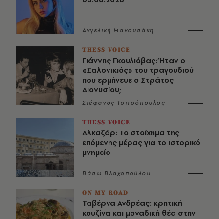
Αγγελική Μανουσάκη
THESS VOICE
Γιάννης Γκουλιόβας: Ήταν ο
«Σαλονικιός» του τραγουδιού
που ερμήνευε ο Στράτος
Διονυσίου;
Στέφανος Τσιτσόπουλος
THESS VOICE
Αλκαζάρ: Το στοίχημα της
επόμενης μέρας για το ιστορικό
μνημείο
Βάσω Βλαχοπούλου
ON MY ROAD
Ταβέρνα Ανδρέας: κρητική
κουζίνα και μοναδική θέα στην