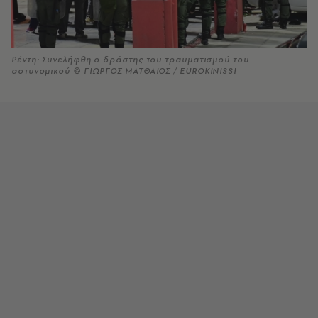
Ρέντη: Συνελήφθη ο δράστης του τραυματισμού του
αστυνομικού © ΓΙΩΡΓΟΣ ΜΑΤΘΑΙΟΣ / EUROKINISSI