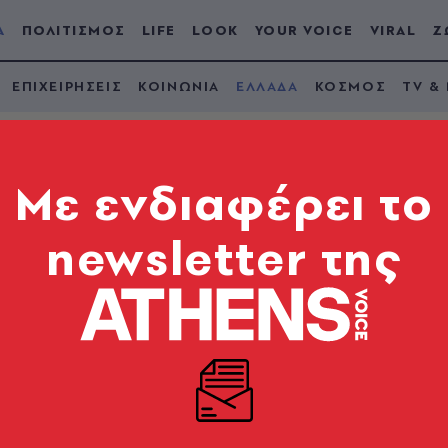
Α
ΠΟΛΙΤΙΣΜΟΣ
LIFE
LOOK
YOUR VOICE
VIRAL
Ζ
ΕΠΙΧΕΙΡΗΣΕΙΣ
ΚΟΙΝΩΝΙΑ
ΕΛΛΑΔΑ
ΚΟΣΜΟΣ
TV &
Mε ενδιαφέρει το
newsletter της
ος άνδρας που έπεσ