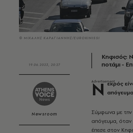
© ΜΙΧΑΛΗΣ ΚΑΡΑΓΙΑΝΝΗΣ/EUROKINISSI
Κηφισός: Ν
ποτάμι - Ε
19.06.2023, 20:27
Ν
εκρός είν
απόγευμ
Σύμφωνα με την 
Newsroom
απόγευμα, όταν 
έπεσε στον Κηφ