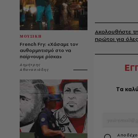
Ακολουθήστε τη
ΜΟΥΣΙΚΗ
πρώτοι για όλες
French Fry: «Χάσαμε τον
αυθορμητισμό στο να
παίρνουμε ρίσκα»
Ε
Γ
Δημήτρης
Αθανασιάδης
Tα καλύ
EMAIL
Αποδέχο