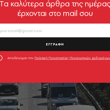
Tα καλύτερα άρθρα της ημέρα
έρχονται στο mail σου
ΕΓΓΡΑΦΗ
Αποδέχομαι την
Πολιτική Προστασίας Προσωπικών Δεδομένω