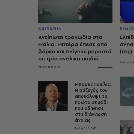
ΚΟΙΝΩΝΙΑ
ΠΟΛΙΤ
Ανείπωτη τραγωδία στα
Ελπίδ
Μάλια: Μητέρα έπεσε από
ανησυ
βάρκα και πνίγηκε μπροστά
(της)
σε τρία ανήλικα παιδιά
Αριστο
Newsroom
Μπρους Γουίλις:
Η σύζυγός του
αποκάλυψε το
πρώτο σημάδι
που οδήγησε
στη διάγνωση
άνοιας
Newsroom