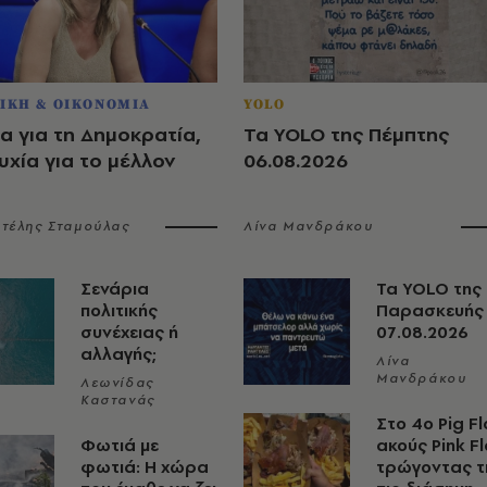
ΙΚΗ & ΟΙΚΟΝΟΜΙΑ
YOLO
α για τη Δημοκρατία,
Τα YOLO της Πέμπτης
χία για το μέλλον
06.08.2026
τέλης Σταμούλας
Λίνα Μανδράκου
Σενάρια
Τα YOLO της
πολιτικής
Παρασκευής
συνέχειας ή
07.08.2026
αλλαγής;
Λίνα
Μανδράκου
Λεωνίδας
Καστανάς
Στο 4ο Pig Fl
Φωτιά με
ακούς Pink F
φωτιά: Η χώρα
τρώγοντας τ