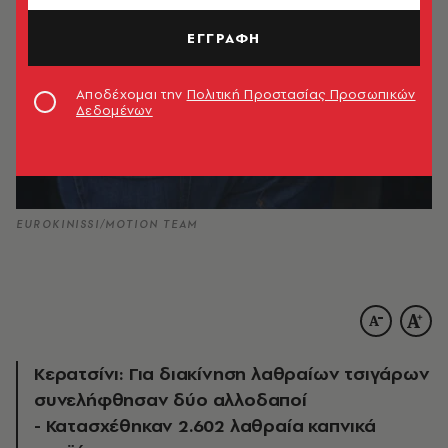
ΕΓΓΡΑΦΗ
Αποδέχομαι την
Πολιτική Προστασίας Προσωπικών
Δεδομένων
EUROKINISSI/MOTION TEAM
Κερατσίνι: Για διακίνηση λαθραίων τσιγάρων
συνελήφθησαν δύο αλλοδαποί
- Κατασχέθηκαν 2.602 λαθραία καπνικά