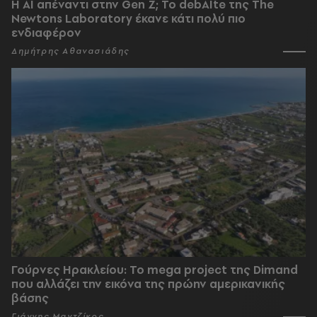
Η AI απέναντι στην Gen Z; Το debAIte της The
Newtons Laboratory έκανε κάτι πολύ πιο
ενδιαφέρον
Δημήτρης Αθανασιάδης
Γούρνες Ηρακλείου: To mega project της Dimand
που αλλάζει την εικόνα της πρώην αμερικανικής
βάσης
Γιάννης Μαντζίκος