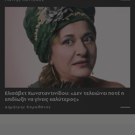
Ελισάβετ Κωνσταντινίδου: «Δεν τελειώνει ποτέ η
επιδίωξη να γίνεις καλύτερος»
Δημήτρης Καραθάνος