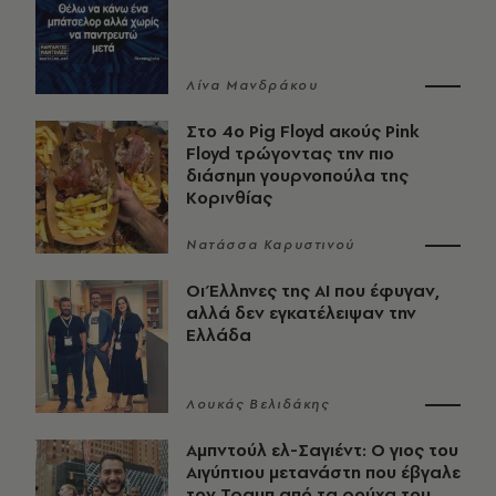
Λίνα Μανδράκου
Στο 4ο Pig Floyd ακούς Pink
Floyd τρώγοντας την πιο
διάσημη γουρνοπούλα της
Κορινθίας
Νατάσσα Καρυστινού
Οι Έλληνες της ΑΙ που έφυγαν,
αλλά δεν εγκατέλειψαν την
Ελλάδα
Λουκάς Βελιδάκης
Αμπντούλ ελ-Σαγιέντ: Ο γιος του
Αιγύπτιου μετανάστη που έβγαλε
τον Τραμπ από τα ρούχα του