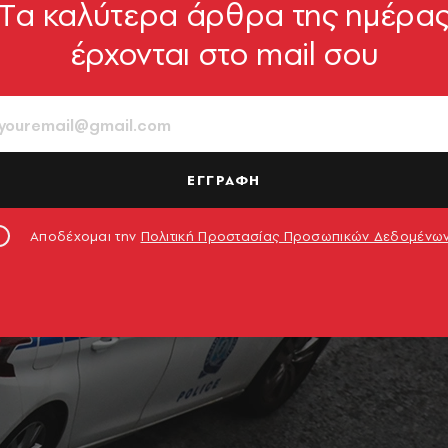
Tα καλύτερα άρθρα της ημέρα
έρχονται στο mail σου
ΕΓΓΡΑΦΗ
Αποδέχομαι την
Πολιτική Προστασίας Προσωπικών Δεδομένω