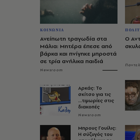
ΚΟΙΝΩΝΙΑ
ΠΟΛΙΤ
Ανείπωτη τραγωδία στα
Ο Αν
Μάλια: Μητέρα έπεσε από
σκυλ
βάρκα και πνίγηκε μπροστά
σε τρία ανήλικα παιδιά
Παντε
Newsroom
Αρκάς: Το
σκίτσο για τις
...τιμωρίες στις
διακοπές
Newsroom
Μπρους Γουίλις:
Η σύζυγός του