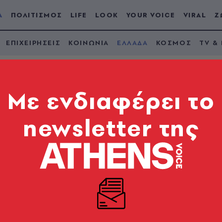
Α
ΠΟΛΙΤΙΣΜΟΣ
LIFE
LOOK
YOUR VOICE
VIRAL
Ζ
ΕΠΙΧΕΙΡΗΣΕΙΣ
ΚΟΙΝΩΝΙΑ
ΕΛΛΑΔΑ
ΚΟΣΜΟΣ
TV &
Mε ενδιαφέρει το
newsletter της
κή ανηλίκων στον
αυματίες