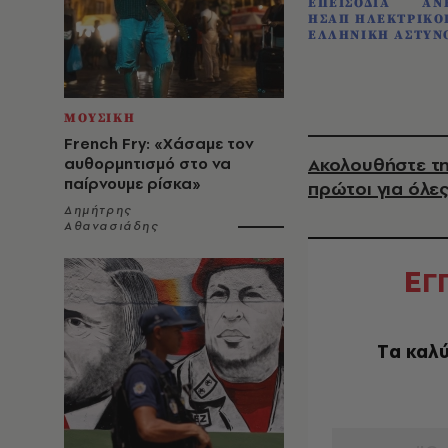
ΕΠΕΙΣΟΔΙΑ
ΑΝ
ΗΣΑΠ ΗΛΕΚΤΡΙΚΟ
ΕΛΛΗΝΙΚΗ ΑΣΤΥΝ
ΜΟΥΣΙΚΗ
French Fry: «Χάσαμε τον
Ακολουθήστε τη
αυθορμητισμό στο να
παίρνουμε ρίσκα»
πρώτοι για όλες
Δημήτρης
Αθανασιάδης
Ε
Γ
Tα καλύ
EMAIL