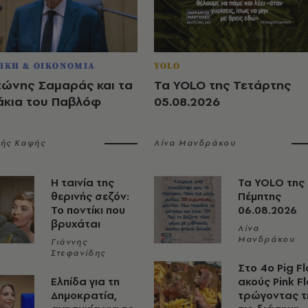
ΙΚΗ & ΟΙΚΟΝΟΜΙΑ
YOLO
τώνης Σαμαράς και τα
Τα YOLO της Τετάρτης
άκια του Παβλόφ
05.08.2026
λής Καψής
Λίνα Μανδράκου
Η ταινία της
Τα YOLO της
θερινής σεζόν:
Πέμπτης
Το ποντίκι που
06.08.2026
βρυχάται
Λίνα
Μανδράκου
Γιάννης
Στεφανίδης
Στο 4ο Pig Fl
Ελπίδα για τη
ακούς Pink F
Δημοκρατία,
τρώγοντας τ