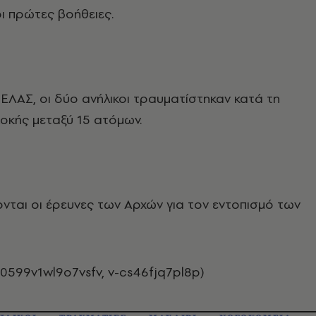
ι πρώτες βοήθειες.
ΕΛΑΣ, οι δύο ανήλικοι τραυματίστηκαν κατά τη
οκής μεταξύ 15 ατόμων.
κονται οι έρευνες των Αρχών για τον εντοπισμό των
0599v1wl9o7vsfv, v-cs46fjq7pl8p)