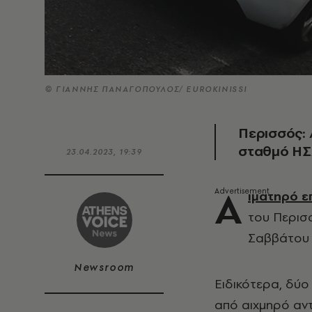
© ΓΙΑΝΝΗΣ ΠΑΝΑΓΟΠΟΥΛΟΣ/ EUROKINISSI
Περισσός: 
σταθμό ΗΣΑ
23.04.2023, 19:39
Α
ιματηρό ε
του Περισ
Σαββάτου (
Newsroom
Ειδικότερα, δύο
από αιχμηρό αντ