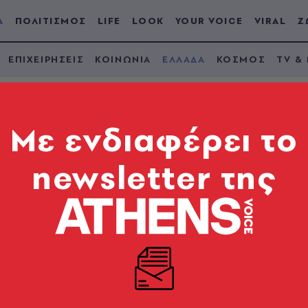
Α
ΠΟΛΙΤΙΣΜΟΣ
LIFE
LOOK
YOUR VOICE
VIRAL
Ζ
ΕΠΙΧΕΙΡΗΣΕΙΣ
ΚΟΙΝΩΝΙΑ
ΕΛΛΑΔΑ
ΚΟΣΜΟΣ
TV &
Mε ενδιαφέρει το
newsletter της
δος των εκδρομέων γ
θαράς Δευτέρας - Πο
οτιλιάρισμα