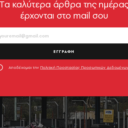
Tα καλύτερα άρθρα της ημέρα
έρχονται στο mail σου
ΕΓΓΡΑΦΗ
Αποδέχομαι την
Πολιτική Προστασίας Προσωπικών Δεδομένω