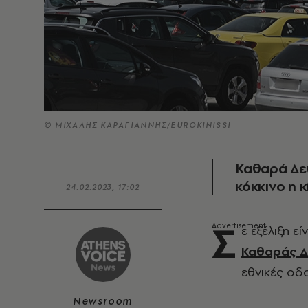
© ΜΙΧΑΛΗΣ ΚΑΡΑΓΙΑΝΝΗΣ/EUROKINISSI
Καθαρά Δευ
κόκκινο η 
24.02.2023, 17:02
Σ
ε εξέλιξη εί
Καθαράς Δ
εθνικές οδ
Newsroom