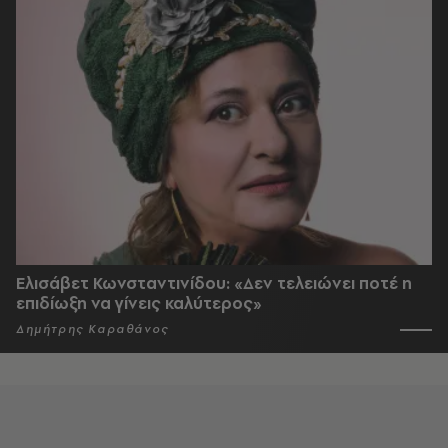
Ελισάβετ Κωνσταντινίδου: «Δεν τελειώνει ποτέ η
επιδίωξη να γίνεις καλύτερος»
Δημήτρης Καραθάνος