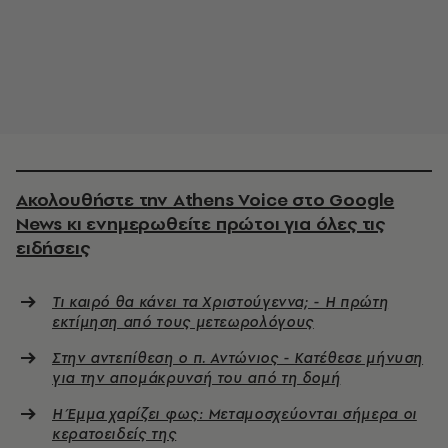
Ακολουθήστε την Athens Voice στο Google
News κι ενημερωθείτε πρώτοι για όλες τις
ειδήσεις
Τι καιρό θα κάνει τα Χριστούγεννα; - Η πρώτη
εκτίμηση από τους μετεωρολόγους
Στην αντεπίθεση ο π. Αντώνιος - Κατέθεσε μήνυση
για την απομάκρυνσή του από τη δομή
Η Έμμα χαρίζει φως: Μεταμοσχεύονται σήμερα οι
κερατοειδείς της