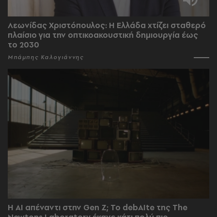
Λεωνίδας Χριστόπουλος: Η Ελλάδα χτίζει σταθερό
πλαίσιο για την οπτικοακουστική δημιουργία έως
το 2030
Μπάμπης Καλογιάννης
Η AI απέναντι στην Gen Z; Το debAIte της The
Newtons Laboratory έκανε κάτι πολύ πιο