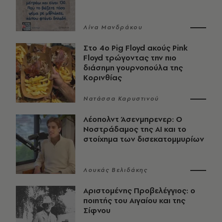
Λίνα Μανδράκου
Στο 4ο Pig Floyd ακούς Pink
Floyd τρώγοντας την πιο
διάσημη γουρνοπούλα της
Κορινθίας
Νατάσσα Καρυστινού
Λέοπολντ Άσενμπρενερ: Ο
Νοστράδαμος της AI και το
στοίχημα των δισεκατομμυρίων
Λουκάς Βελιδάκης
Αριστομένης Προβελέγγιος: ο
ποιητής του Αιγαίου και της
Σίφνου