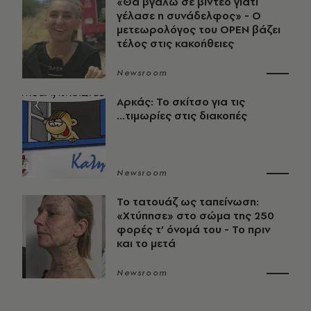
«Θα βγάλω σε βίντεο γιατί
γέλασε η συνάδελφος» - Ο
μετεωρολόγος του OPEN βάζει
τέλος στις κακοήθειες
Newsroom
Αρκάς: Το σκίτσο για τις
...τιμωρίες στις διακοπές
Newsroom
Το τατουάζ ως ταπείνωση:
«Χτύπησε» στο σώμα της 250
φορές τ’ όνομά του - Το πριν
και το μετά
Newsroom