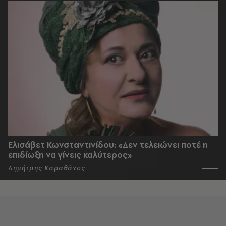
Ελισάβετ Κωνσταντινίδου: «Δεν τελειώνει ποτέ η
επιδίωξη να γίνεις καλύτερος»
Δημήτρης Καραθάνος