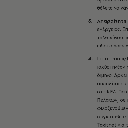
θέλετε να κάν
Απαραίτητη 
ενέργειας. Επ
τηλεφώνου πο
ειδοποιήσεων
Για
αιτήσεις
ισχύει πλέον
δίμηνο. Αρκε
απαιτείται η
στο ΚΕΑ. Για
Πελατών, σε 
φιλοξενούμενα
συγκατάθεση
Taxisnet για