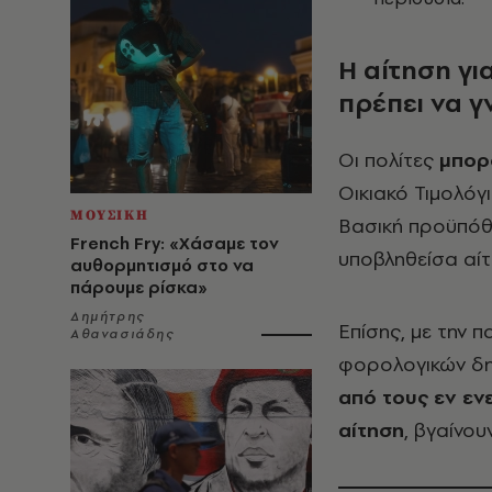
Η αίτηση για
πρέπει να γ
Οι πολίτες
μπορ
Οικιακό Τιμολόγ
ΜΟΥΣΙΚΗ
Βασική προϋπόθ
French Fry: «Χάσαμε τον
υποβληθείσα αίτ
αυθορμητισμό στο να
πάρουμε ρίσκα»
Δημήτρης
Επίσης, με την 
Αθανασιάδης
φορολογικών δη
από τους εν εν
αίτηση
, βγαίνο