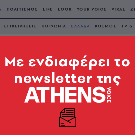
Α
ΠΟΛΙΤΙΣΜΟΣ
LIFE
LOOK
YOUR VOICE
VIRAL
Ζ
ΕΠΙΧΕΙΡΗΣΕΙΣ
ΚΟΙΝΩΝΙΑ
ΕΛΛΑΔΑ
ΚΟΣΜΟΣ
TV &
Mε ενδιαφέρει το
newsletter της
ιο ΔΕΗ 2022: Η αίτησ
προθεσμία και οι
 Βήμα βήμα η διαδικασία