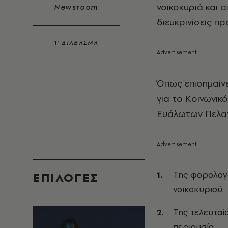
νοικοκυριά και 
Newsroom
διευκρινίσεις π
1’ ΔΙΑΒΑΣΜΑ
Όπως επισημαίνε
για το Κοινωνικ
Ευάλωτων Πελ
Της φορολογι
EΠΙΛΟΓΈΣ
νοικοκυριού.
Της τελευταί
περιουσία.