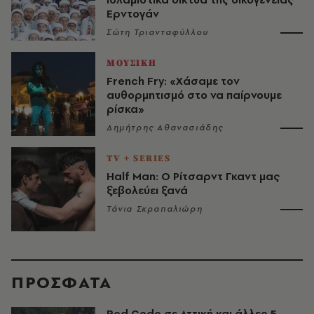
Ερντογάν
Σώτη Τριανταφύλλου
ΜΟΥΣΙΚΗ
French Fry: «Χάσαμε τον
αυθορμητισμό στο να παίρνουμε
ρίσκα»
Δημήτρης Αθανασιάδης
TV + SERIES
Half Man: Ο Ρίτσαρντ Γκαντ μας
ξεβολεύει ξανά
Τάνια Σκραπαλιώρη
ΠΡΟΣΦΑΤΑ
Red Code σε Αττική και άλλες 5