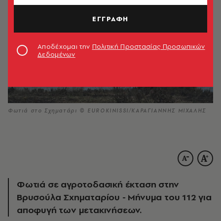
ΕΓΓΡΑΦΗ
Αποδέχομαι την
Πολιτική Προστασίας Προσωπικών
Δεδομένων
Φωτιά στο Σχηματάρι © EUROKINISSI/ΚΑΡΑΓΙΑΝΝΗΣ ΜΙΧΑΛΗΣ
Φωτιά σε αγροτοδασική έκταση στην
Βρυσούλα Σχηματαρίου - Μήνυμα του 112 για
αποφυγή των μετακινήσεων.