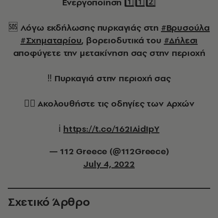
Ενεργοποίηση 1️⃣1️⃣2️⃣
🆘 Λόγω εκδήλωσης πυρκαγιάς στη
#Βρυσούλα
#Σχηματαρίου
, βορειοδυτικά του
#Δήλεσι
αποφύγετε την μετακίνηση σας στην περιοχή
‼️ Πυρκαγιά στην περιοχή σας
👉🏻 Ακολουθήστε τις οδηγίες των Aρχών
ℹ️
https://t.co/162IAidIpY
— 112 Greece (@112Greece)
July 4, 2022
Σχετικό Άρθρο