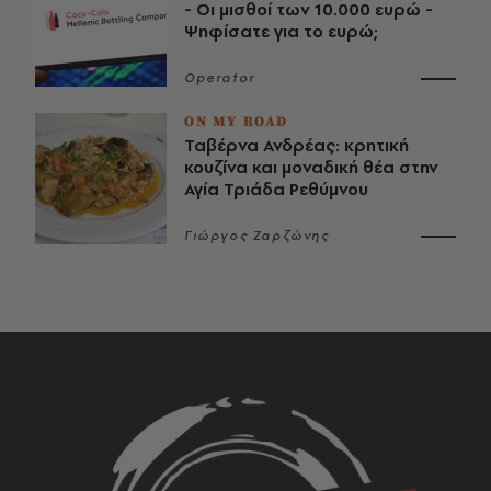
- Οι μισθοί των 10.000 ευρώ -
Ψηφίσατε για το ευρώ;
Operator
ON MY ROAD
Ταβέρνα Ανδρέας: κρητική
κουζίνα και μοναδική θέα στην
Αγία Τριάδα Ρεθύμνου
Γιώργος Ζαρζώνης