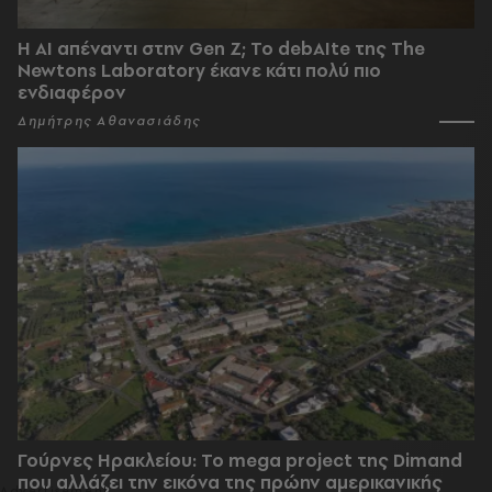
Η AI απέναντι στην Gen Z; Το debAIte της The
Newtons Laboratory έκανε κάτι πολύ πιο
ενδιαφέρον
Δημήτρης Αθανασιάδης
Γούρνες Ηρακλείου: To mega project της Dimand
που αλλάζει την εικόνα της πρώην αμερικανικής