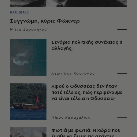
ΚΟΣΜΟΣ
Συγγνώμη, κύριε Φώκνερ
Ντίνα Σαρακηνού
Σενάρια πολιτικής συνέχειας ή
αλλαγής;
Λεωνίδας Καστανάς
Αφού ο Οδυσσέας δεν ήταν
ποτέ τέλειος, πώς περιμένουμε
να είναι τέλεια η Οδύσσεια;
Νίκος Καραχάλιος
Φωτιά με φωτιά: Η χώρα που
έμαθε να ζει με τις στάχτες