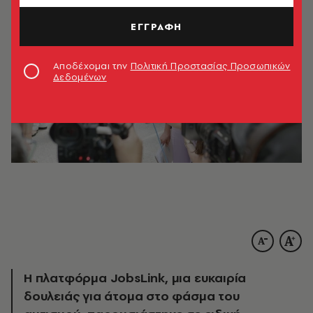
ΕΓΓΡΑΦΗ
Αποδέχομαι την
Πολιτική Προστασίας Προσωπικών
Δεδομένων
Η πλατφόρμα JobsLink, μια ευκαιρία
δουλειάς για άτομα στο φάσμα του