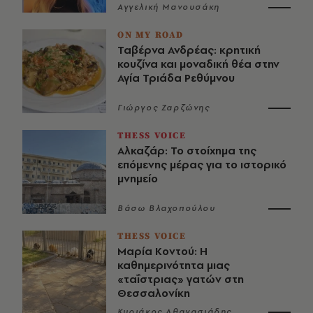
Αγγελική Μανουσάκη
ON MY ROAD
Ταβέρνα Ανδρέας: κρητική
κουζίνα και μοναδική θέα στην
Αγία Τριάδα Ρεθύμνου
Γιώργος Ζαρζώνης
THESS VOICE
Αλκαζάρ: Το στοίχημα της
επόμενης μέρας για το ιστορικό
μνημείο
Βάσω Βλαχοπούλου
THESS VOICE
Μαρία Κοντού: Η
καθημερινότητα μιας
«ταΐστριας» γατών στη
Θεσσαλονίκη
Κυριάκος Αθανασιάδης