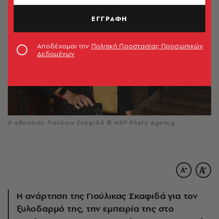
ΕΓΓΡΑΦΗ
Αποδέχομαι την
Πολιτική Προστασίας Προσωπικών
Δεδομένων
H ηθοποιός Γιούλικα Σκαφιδά © NDP Photo Agency
Η ανάρτηση της Γιούλικας Σκαφιδά για τον
ξυλοδαρμό της, την εμπειρία της στο